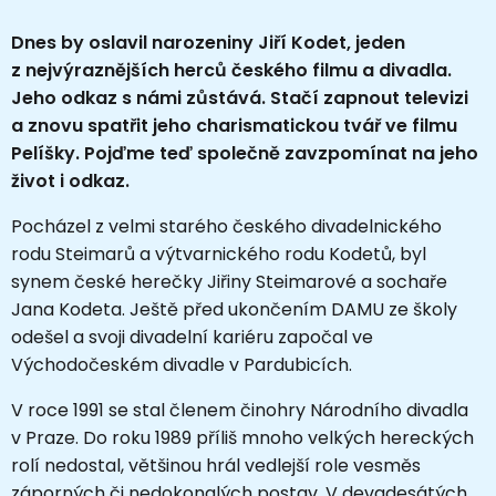
Dnes by oslavil narozeniny Jiří Kodet, jeden
z nejvýraznějších herců českého filmu a divadla.
Jeho odkaz s námi zůstává. Stačí zapnout televizi
a znovu spatřit jeho charismatickou tvář ve filmu
Pelíšky. Pojďme teď společně zavzpomínat na jeho
život i odkaz.
Pocházel z velmi starého českého divadelnického
rodu Steimarů a výtvarnického rodu Kodetů, byl
synem české herečky
Jiřiny Steimarové
a sochaře
Jana Kodeta
. Ještě před ukončením DAMU ze školy
odešel a svoji divadelní kariéru započal ve
Východočeském divadle v Pardubicích.
V roce 1991 se stal členem činohry Národního divadla
v Praze. Do roku 1989 příliš mnoho velkých hereckých
rolí nedostal, většinou hrál vedlejší role vesměs
záporných či nedokonalých postav. V devadesátých