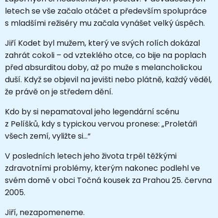
letech se vše začalo otáčet a především spolupráce
s mladšími režiséry mu začala vynášet velký úspěch.
Jiří Kodet byl mužem, který ve svých rolích dokázal
zahrát cokoli – od vzteklého otce, co bije na poplach
před absurditou doby, až po muže s melancholickou
duší. Když se objevil na jevišti nebo plátně, každý věděl,
že právě on je středem dění.
Kdo by si nepamatoval jeho legendární scénu
z Pelíšků, kdy s typickou vervou pronese: „Proletáři
všech zemí, vyližte si…“
V posledních letech jeho života trpěl těžkými
zdravotními problémy, kterým nakonec podlehl ve
svém domě v obci Točná kousek za Prahou 25. června
2005.
Jiří, nezapomeneme.