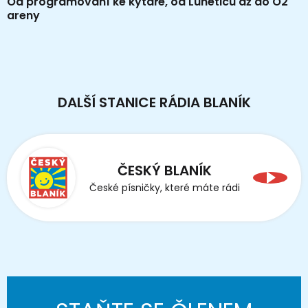
Od programování ke kytaře, od Luneticu až do O2
areny
DALŠÍ STANICE RÁDIA BLANÍK
ČESKÝ BLANÍK
České písničky, které máte rádi