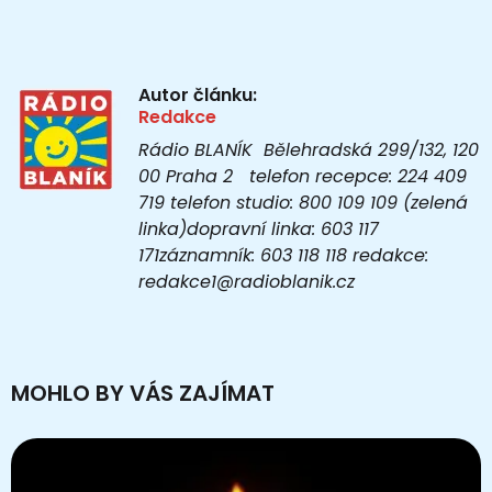
Autor článku:
Redakce
Rádio BLANÍK Bělehradská 299/132, 120
00 Praha 2 telefon recepce: 224 409
719 telefon studio: 800 109 109 (zelená
linka)dopravní linka: 603 117
171záznamník: 603 118 118 redakce:
redakce1@radioblanik.cz
MOHLO BY VÁS ZAJÍMAT