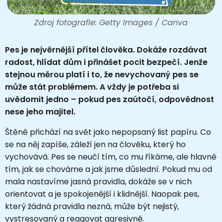
Zdroj fotografie: Getty Images / Canva
Pes je nejvěrnější přítel člověka. Dokáže rozdávat
radost, hlídat dům i přinášet pocit bezpečí. Jenže
stejnou měrou platí i to, že nevychovaný pes se
může stát problémem. A vždy je potřeba si
uvědomit jedno – pokud pes zaútočí, odpovědnost
nese jeho majitel.
Štěně přichází na svět jako nepopsaný list papíru. Co
se na něj zapíše, záleží jen na člověku, který ho
vychovává. Pes se neučí tím, co mu říkáme, ale hlavně
tím, jak se chováme a jak jsme důslední. Pokud mu od
mala nastavíme jasná pravidla, dokáže se v nich
orientovat a je spokojenější i klidnější. Naopak pes,
který žádná pravidla nezná, může být nejistý,
vystresovaný a reagovat agresivně.