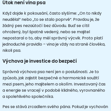
Útok není vina psa
Když dojde k pokousání, často slyšíme: „On to nikdy
neudělal“ nebo „to se stalo poprvé“. Pravdou je, že
žádný pes nezaútočí bez důvodu. Buď se cítil
ohrožený, byl špatně vedený, nebo se majitel
nepostaral o to, aby měl správný výcvik. Proto platí
jednoduché pravidlo – vina je vždy na straně člověka,
nikoli psa.
Výchova je investice do bezpečí
Správná výchova psa není jen o poslušnosti. Je to
způsob, jak zajistit bezpečné a harmonické soužití
mezi psem, jeho majitelem a okolím. Investovaný čas
a energie se vracejí v podobě klidného, vyrovnaného
a spolehlivého společníka.
Pes se stává zrcadlem svého pána. Pokud je vychován