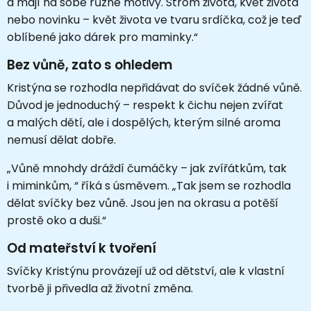
a mají na sobě různé motivy. Strom života, květ života
nebo novinku – květ života ve tvaru srdíčka, což je teď
oblíbené jako dárek pro maminky.“
Bez vůně, zato s ohledem
Kristýna se rozhodla nepřidávat do svíček žádné vůně.
Důvod je jednoduchý – respekt k čichu nejen zvířat
a malých dětí, ale i dospělých, kterým silné aroma
nemusí dělat dobře.
„Vůně mnohdy dráždí čumáčky – jak zvířátkům, tak
i miminkům, “ říká s úsměvem. „Tak jsem se rozhodla
dělat svíčky bez vůně. Jsou jen na okrasu a potěší
prostě oko a duši.“
Od mateřství k tvoření
Svíčky Kristýnu provázejí už od dětství, ale k vlastní
tvorbě ji přivedla až životní změna.