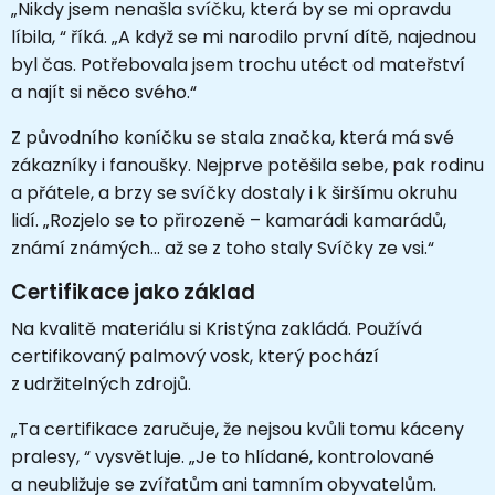
„Nikdy jsem nenašla svíčku, která by se mi opravdu
líbila, “ říká. „A když se mi narodilo první dítě, najednou
byl čas. Potřebovala jsem trochu utéct od mateřství
a najít si něco svého.“
Z původního koníčku se stala značka, která má své
zákazníky i fanoušky. Nejprve potěšila sebe, pak rodinu
a přátele, a brzy se svíčky dostaly i k širšímu okruhu
lidí. „Rozjelo se to přirozeně – kamarádi kamarádů,
známí známých... až se z toho staly Svíčky ze vsi.“
Certifikace jako základ
Na kvalitě materiálu si Kristýna zakládá. Používá
certifikovaný palmový vosk, který pochází
z udržitelných zdrojů.
„Ta certifikace zaručuje, že nejsou kvůli tomu káceny
pralesy, “ vysvětluje. „Je to hlídané, kontrolované
a neubližuje se zvířatům ani tamním obyvatelům.