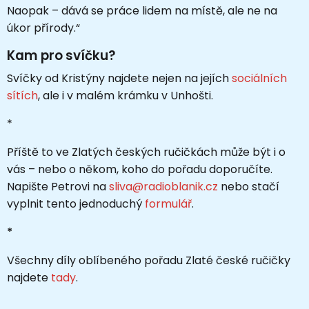
Naopak – dává se práce lidem na místě, ale ne na
úkor přírody.“
Kam pro svíčku?
Svíčky od Kristýny najdete nejen na jejích
sociálních
sítích
, ale i v malém krámku v Unhošti.
*
Příště to ve Zlatých českých ručičkách může být i o
vás
–
nebo o někom, koho do pořadu doporučíte.
Napište Petrovi na
sliva@radioblanik.cz
nebo stačí
vyplnit tento jednoduchý
formulář
.
*
Všechny díly oblíbeného pořadu Zlaté české ručičky
najdete
tady
.