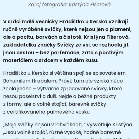
Zdroj fotografie: Kristýna Fišerová
V srdci malé vesničky Hradištko u Kerska vznikají
ručně vyráběné svíčky, které nejsou jen o plameni,
ale o pocitu, barvách a čistotě. Kristýna Fišerová,
zakladatelka značky Svíčky ze vsi, se rozhodla jít
jinou cestou – bez parfemace, zato s poctivým
materiálem a srdcem v každém kusu.
Hradištko u Kerska si většina spojí se spisovatelem
Bohumilem Hrabalem. Právě tam ale vzniká něco
zcela jiného – výtvarně zpracované svíčky, které
nesou poselství a duši. Nejde o běžné produkty
z formy, ale o volně stojící, barevné svíčky
z certifikovaného palmového vosku.
„Moje svíčky nejsou v lahvičkách, “ vysvětluje Kristýna.
„Jsou volně stojící, různě vysoké, hodně barevné