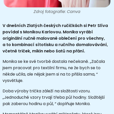
Zdroj fotografie: Canva
V dnešních Zlatých českých ručičkách si Petr Slíva
povídal s Monikou Karlovou. Monika vyrábí
originální ručně malované oblečení pro všechny,
a to kombinací sítotisku a ručního domalovávání,
včetně triček, mikin nebo šatů na přání.
Monika se ke své tvorbě dostala nečekaně. „Začala
jsem pracovat pro textilní firmu, ne že bych se to
někde učila, ale nějak jsem si na to přišla sama, “
vysvětluje.
Doba výroby trička záleží na složitosti vzoru.
„Jednoduché vzory trvají třeba půl hodiny. Složitější
pak zaberou hodinu a půl, “ doplňuje Monika.