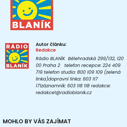
Autor článku:
Redakce
Rádio BLANÍK Bělehradská 299/132, 120
00 Praha 2 telefon recepce: 224 409
719 telefon studio: 800 109 109 (zelená
linka)dopravní linka: 603 117
171záznamník: 603 118 118 redakce:
redakce1@radioblanik.cz
MOHLO BY VÁS ZAJÍMAT