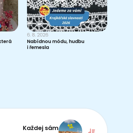
6. 8. 2026
která
Nabídnou módu, hudbu
i řemesla
Každej sám