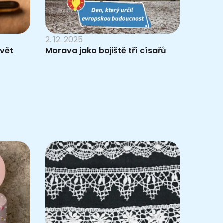
2. 12. 2025
svět
Morava jako bojiště tří císařů