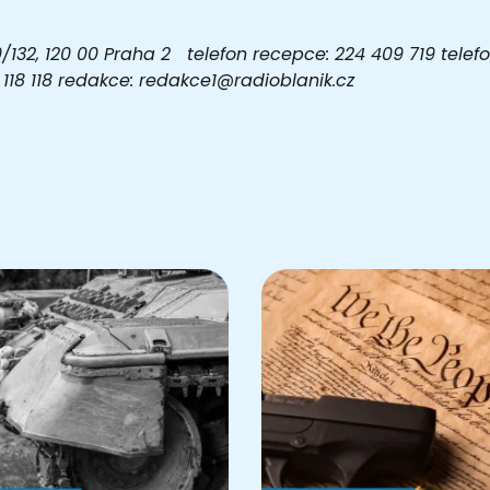
32, 120 00 Praha 2 telefon recepce: 224 409 719 telefon
03 118 118 redakce: redakce1@radioblanik.cz