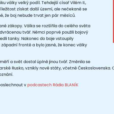
války velký podíl. Tehdejší císař Vilém II.,
říležitost získat další území, ale nečekaně se
asné, že boj nebude trvat jen pár měsíců.
ané zákopy. Válka se rozšířila do celého světa
odvrácenou tvář. Němci poprvé použili bojový
edli tanky. Nakonec do boje vstoupily
západní frontě a bylo jasné, že konec války
íměří a svět dostal úplně jinou tvář. Změnila se
ké Rusko, vznikly nové státy, včetně Československa. Osl
oznání.
 poslechnout v
podcastech Rádia BLANÍK