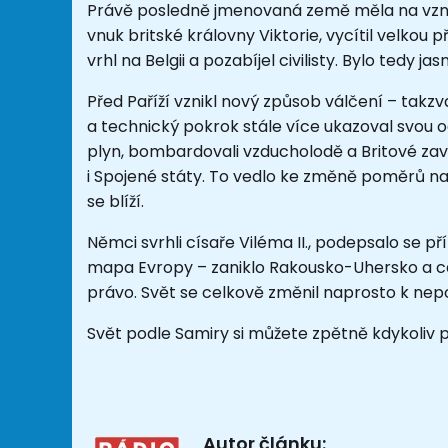
Právě posledně jmenovaná země měla na vzniku 
vnuk britské královny Viktorie, vycítil velkou p
vrhl na Belgii a pozabíjel civilisty. Bylo tedy j
Před Paříží vznikl nový způsob válčení – takzv
a technický pokrok stále více ukazoval svou 
plyn, bombardovali vzducholodě a Britové zav
i Spojené státy. To vedlo ke změně poměrů na 
se blíží.
Němci svrhli císaře Viléma II., podepsalo se př
mapa Evropy – zaniklo Rakousko-Uhersko a cars
právo. Svět se celkově změnil naprosto k nep
Svět podle Samiry si můžete zpětně kdykoliv
Autor článku: