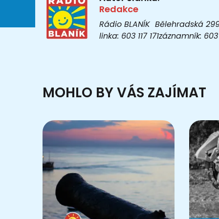
Redakce
Rádio BLANÍK Bělehradská 299/1
linka: 603 117 171záznamník: 6
MOHLO BY VÁS ZAJÍMAT