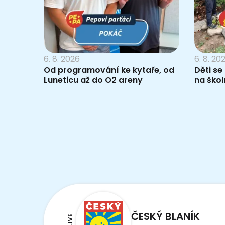
6. 8. 2026
6. 8. 20
Od programování ke kytaře, od
Děti se
Luneticu až do O2 areny
na škol
ČESKÝ BLANÍK
LIVE