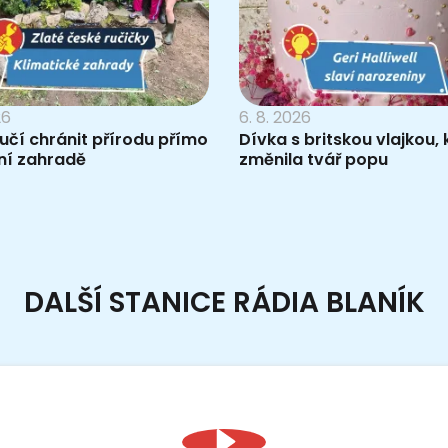
26
6. 8. 2026
 učí chránit přírodu přímo
Dívka s britskou vlajkou, 
ní zahradě
změnila tvář popu
DALŠÍ STANICE RÁDIA BLANÍK