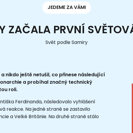
JEDEME ZA VÁMI
DY ZAČALA PRVNÍ SVĚTOV
Svět podle Samiry
a nikdo ještě netušil, co přinese následující
monarchie a probíhal značný technický
ou roli.
tiška Ferdinanda, následovalo vyhlášení
vá reakce. Na jedné straně se zastavilo
cie a Velké Británie. Na druhé straně stálo