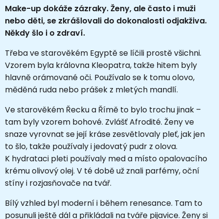
Make-up dokáže zázraky. Ženy, ale často i muži
nebo děti, se zkrášlovali do dokonalosti odjakživa.
Někdy šlo i o zdraví.
Třeba ve starověkém Egyptě se líčili prostě všichni.
Vzorem byla královna Kleopatra, takže hitem byly
hlavně orámované oči. Používalo se k tomu olovo,
měděná ruda nebo prášek z mletých mandlí.
Ve starověkém Řecku a Římě to bylo trochu jinak –
tam byly vzorem bohové. Zvlášť Afrodité. Ženy ve
snaze vyrovnat se její kráse zesvětlovaly pleť, jak jen
to šlo, takže používaly i jedovatý pudr z olova.
K hydrataci pleti používaly med a místo opalovacího
krému olivový olej. V té době už znali parfémy, oční
stíny i rozjasňovače na tvář.
Bílý vzhled byl moderní i během renesance. Tam to
posunuli ještě dál a přikládali na tváře pijavice. Ženy si