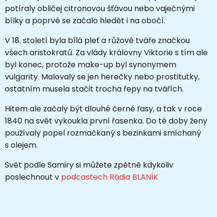
potíraly obličej citronovou šťávou nebo vaječnými
bílky a poprvé se začalo hledět i na obočí.
V 18. století byla bílá pleť a růžové tváře značkou
všech aristokratů. Za vlády královny Viktorie s tím ale
byl konec, protože make-up byl synonymem
vulgarity. Malovaly se jen herečky nebo prostitutky,
ostatním musela stačit trocha řepy na tvářích.
Hitem ale začaly být dlouhé černé řasy, a tak v roce
1840 na svět vykoukla první řasenka. Do té doby ženy
používaly popel rozmačkaný s bezinkami smíchaný
s olejem.
Svět podle Samiry si můžete zpětně kdykoliv
poslechnout v
podcastech Rádia BLANÍK