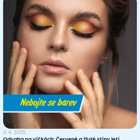
3. 4. 2025
Odvaha na víčkách: Červené a žluté stíny letí