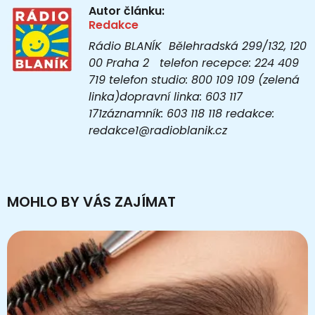
Autor článku:
Redakce
Rádio BLANÍK Bělehradská 299/132, 120
00 Praha 2 telefon recepce: 224 409
719 telefon studio: 800 109 109 (zelená
linka)dopravní linka: 603 117
171záznamník: 603 118 118 redakce:
redakce1@radioblanik.cz
MOHLO BY VÁS ZAJÍMAT