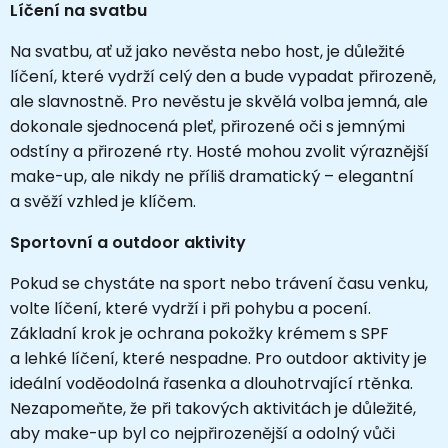
Líčení na svatbu
Na svatbu, ať už jako nevěsta nebo host, je důležité
líčení, které vydrží celý den a bude vypadat přirozeně,
ale slavnostně. Pro nevěstu je skvělá volba jemná, ale
dokonale sjednocená pleť, přirozené oči s jemnými
odstíny a přirozené rty. Hosté mohou zvolit výraznější
make-up, ale nikdy ne příliš dramatický – elegantní
a svěží vzhled je klíčem.
Sportovní a outdoor aktivity
Pokud se chystáte na sport nebo trávení času venku,
volte líčení, které vydrží i při pohybu a pocení.
Základní krok je ochrana pokožky krémem s SPF
a lehké líčení, které nespadne. Pro outdoor aktivity je
ideální voděodolná řasenka a dlouhotrvající rtěnka.
Nezapomeňte, že při takových aktivitách je důležité,
aby make-up byl co nejpřirozenější a odolný vůči