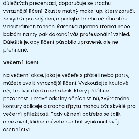
důležitých prezentací, doporučuje se trochu
výraznější líčení. Zkuste matný make-up, který zaručí,
že vydrží po celý den, a přidejte trochu očního stínu
v neutrálních tónech. Řasenka a jemná rtěnka nebo
balzám na rty pak dokončí váš profesionální vzhled.
Důležité je, aby líčení působilo upraveně, ale ne
přehnaně.
Večerní líčení
Na večerní akce, jako je večeře s přáteli nebo party,
můžete zvolit výraznější líčení. Vyzkoušejte kouřové
oči, tmavší rtěnku nebo lesk, který přitáhne
pozornost. Tmavé odstíny očních stínů, zvýrazněné
kontury obličeje a trocha třpytu mohou být skvélé pro
večerní příležitosti. Tady už není potřeba se tolik
omezovat, klidně můžete nechat vyniknout svůj
osobní styl.