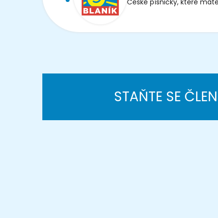
České písničky, které máte
STAŇTE SE ČLE