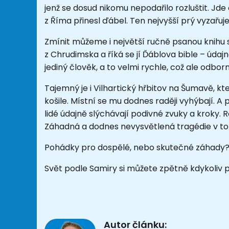
jenž se dosud nikomu nepodařilo rozluštit. Jde 
z Říma přinesl ďábel. Ten nejvyšší prý vyzařuj
Zmínit můžeme i největší ručně psanou knihu s
z Chrudimska a říká se jí Ďáblova bible – údajn
jediný člověk, a to velmi rychle, což ale odbor
Tajemný je i Vilhartický hřbitov na Šumavě, kt
košile. Místní se mu dodnes raději vyhýbají. 
lidé údajně slýchávají podivné zvuky a kroky.
Záhadná a dodnes nevysvětlená tragédie v tomto
Pohádky pro dospělé, nebo skutečné záhady?
Svět podle Samiry si můžete zpětně kdykoliv
Autor článku: