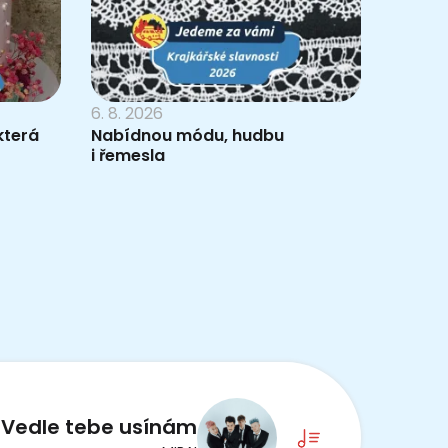
6. 8. 2026
která
Nabídnou módu, hudbu
i řemesla
Vedle tebe usínám