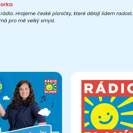
torka
 rádio. Hrajeme české písničky, které dělají lidem rados
o má pro mě velký smysl.