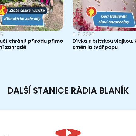
26
6. 8. 2026
 učí chránit přírodu přímo
Dívka s britskou vlajkou, 
ní zahradě
změnila tvář popu
DALŠÍ STANICE RÁDIA BLANÍK