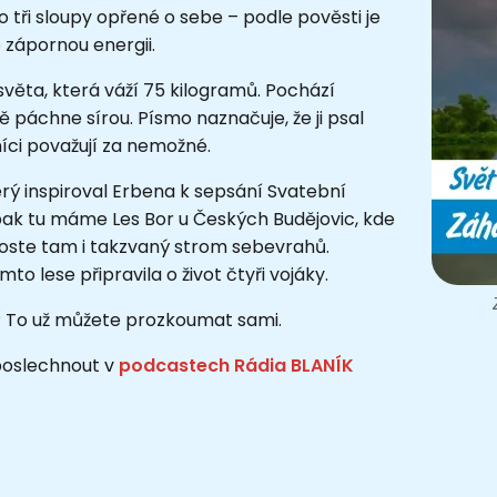
o tři sloupy opřené o sebe – podle pověsti je
e zápornou energii.
věta, která váží 75 kilogramů. Pochází
ě páchne sírou. Písmo naznačuje, že ji psal
níci považují za nemožné.
erý inspiroval Erbena k sepsání Svatební
A pak tu máme Les Bor u Českých Budějovic, kde
 Roste tam i takzvaný strom sebevrahů.
 lese připravila o život čtyři vojáky.
 To už můžete prozkoumat sami.
 poslechnout v
podcastech Rádia BLANÍK