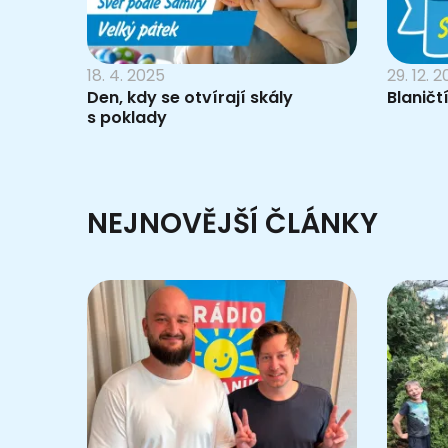
18. 4. 2025
29. 12. 
Den, kdy se otvírají skály
Blaničtí
s poklady
NEJNOVĚJŠÍ ČLÁNKY