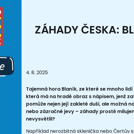
ZÁHADY ČESKA: BL
4. 8. 2025
Tajemná hora Blaník, ze které se mnoho lidí
která má na hradě obraz s nápisem, jenž zat
pomůže nejen její zakleté duši, ale možná na
nebo zázračné jevy – záhady prostě milujem
nevysvětlil?
Například nerozbitná sklenička nebo Čertův s