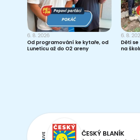
6. 8. 2026
6. 8. 20
Od programování ke kytaře, od
Děti se
Luneticu až do O2 areny
na škol
ČESKÝ BLANÍK
LIVE