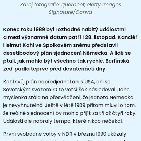
Zdroj fotografie: querbeet, Getty Images
Signature/Canva
Konec roku 1989 byl rozhodně nabitý událostmi
a mezi významné datum patří i 28. listopad. Kancléř
Helmut Kohl ve Spolkovém sněmu představil
desetibodový plán sjednocení Německa. A lidé se
ptali, jak mohlo být všechno tak rychlé. Berlínská
zeď padla teprve před devatenácti dny.
Kohl svůj plán nepředjednal ani s USA, ani se
Sovětským svazem. O to větší šok následoval. Jeho
myšlenka stála na přesvědčení, že jednota Německa
je nevyhnutelná. Ještě v létě 1989 přitom mluvil o tom,
že reálné sjednocení by mohlo přijít za tři až čtyři roky.
Události ale nabraly tempo, které nikdo nečekal.
První svobodné volby v NDR v březnu 1990 ukázaly