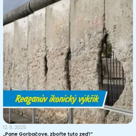
12. 6. 2025
„Pane Gorbačove, zbořte tuto zeď!“