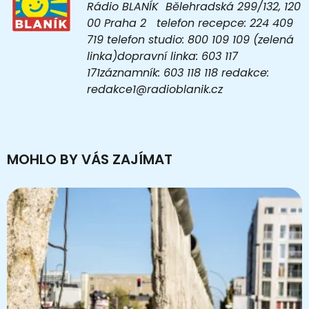
Rádio BLANÍK Bělehradská 299/132, 120
00 Praha 2 telefon recepce: 224 409
719 telefon studio: 800 109 109 (zelená
linka)dopravní linka: 603 117
171záznamník: 603 118 118 redakce:
redakce1@radioblanik.cz
MOHLO BY VÁS ZAJÍMAT