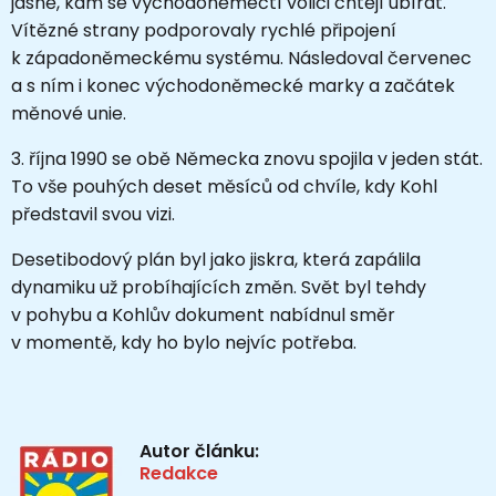
jasně, kam se východoněmečtí voliči chtějí ubírat.
Vítězné strany podporovaly rychlé připojení
k západoněmeckému systému. Následoval červenec
a s ním i konec východoněmecké marky a začátek
měnové unie.
3. října 1990 se obě Německa znovu spojila v jeden stát.
To vše pouhých deset měsíců od chvíle, kdy Kohl
představil svou vizi.
Desetibodový plán byl jako jiskra, která zapálila
dynamiku už probíhajících změn. Svět byl tehdy
v pohybu a Kohlův dokument nabídnul směr
v momentě, kdy ho bylo nejvíc potřeba.
Autor článku:
Redakce