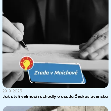
29. 9. 2025
Jak čtyři velmoci rozhodly o osudu Československa