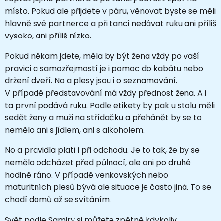
místo. Pokud ale přijdete v páru, věnovat byste se měli
hlavně své partnerce a při tanci nedávat ruku ani příliš
vysoko, ani příliš nízko.
Pokud někam jdete, měla by být žena vždy po vaší
pravici a samozřejmostí je i pomoc do kabátu nebo
držení dveří. No a plesy jsou i o seznamování.
V případě představování má vždy přednost žena. A i
ta první podává ruku. Podle etikety by pak u stolu měli
sedět ženy a muži na střídačku a přehánět by se to
nemělo ani s jídlem, ani s alkoholem.
No a pravidla platí i při odchodu. Je to tak, že by se
nemělo odcházet před půlnocí, ale ani po druhé
hodině ráno. V případě venkovských nebo
maturitních plesů bývá ale situace je často jiná. To se
chodí domů až se svítáním.
Svět podle Samiry si můžete zpětně kdykoliv