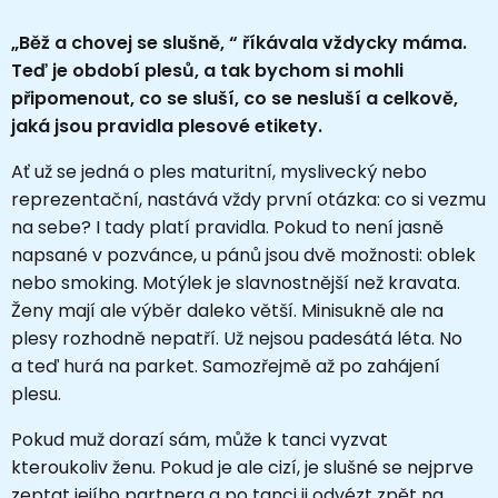
„Běž a chovej se slušně, “ říkávala vždycky máma.
Teď je období plesů, a tak bychom si mohli
připomenout, co se sluší, co se nesluší a celkově,
jaká jsou pravidla plesové etikety.
Ať už se jedná o ples maturitní, myslivecký nebo
reprezentační, nastává vždy první otázka: co si vezmu
na sebe? I tady platí pravidla. Pokud to není jasně
napsané v pozvánce, u pánů jsou dvě možnosti: oblek
nebo smoking. Motýlek je slavnostnější než kravata.
Ženy mají ale výběr daleko větší. Minisukně ale na
plesy rozhodně nepatří. Už nejsou padesátá léta. No
a teď hurá na parket. Samozřejmě až po zahájení
plesu.
Pokud muž dorazí sám, může k tanci vyzvat
kteroukoliv ženu. Pokud je ale cizí, je slušné se nejprve
zeptat jejího partnera a po tanci ji odvézt zpět na