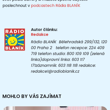
poslechnout v
podcastech Rádia BLANÍK
Autor článku:
Redakce
Rádio BLANÍK Bělehradská 299/132, 120
00 Praha 2 telefon recepce: 224 409
719 telefon studio: 800 109 109 (zelená
linka)dopravní linka: 603 117
171záznamník: 603 118 118 redakce:
redakce1@radioblanik.cz
MOHLO BY VÁS ZAJÍMAT