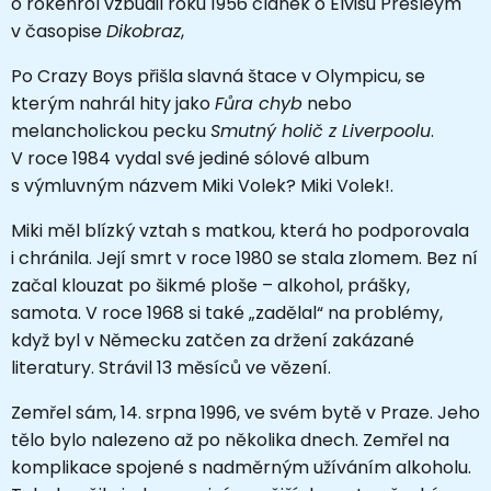
o
rokenrol
vzbudil roku 1956 článek o
Elvisu Presleym
v časopise
Dikobraz
,
Po Crazy Boys přišla slavná štace v Olympicu, se
kterým nahrál hity jako
Fůra chyb
nebo
melancholickou pecku
Smutný holič z Liverpoolu
.
V roce 1984 vydal své jediné sólové album
s výmluvným názvem Miki Volek? Miki Volek!.
Miki měl blízký vztah s matkou, která ho podporovala
i chránila. Její smrt v roce 1980 se stala zlomem. Bez ní
začal klouzat po šikmé ploše – alkohol, prášky,
samota. V roce 1968 si také „zadělal“ na problémy,
když byl v Německu zatčen za držení zakázané
literatury. Strávil 13 měsíců ve vězení.
Zemřel sám, 14. srpna 1996, ve svém bytě v Praze. Jeho
tělo bylo nalezeno až po několika dnech. Zemřel na
komplikace spojené s nadměrným užíváním alkoholu.