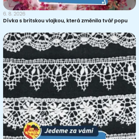
6. 8. 2026
Dívka s britskou vlajkou, která změnila tvář popu