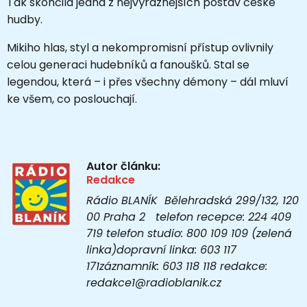
Tak skončila jedna z nejvýraznějších postav české
hudby.
Mikiho hlas, styl a nekompromisní přístup ovlivnily
celou generaci hudebníků a fanoušků. Stal se
legendou, která – i přes všechny démony – dál mluví
ke všem, co poslouchají.
Autor článku:
Redakce
Rádio BLANÍK Bělehradská 299/132, 120
00 Praha 2 telefon recepce: 224 409
719 telefon studio: 800 109 109 (zelená
linka)dopravní linka: 603 117
171záznamník: 603 118 118 redakce:
redakce1@radioblanik.cz