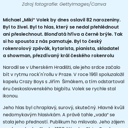
Zdroj fotografie: GettyImages/Canva
Michael „Miki“ Volek by dnes oslavil 82 narozeniny.
Byl to živel. Byl to hlas, který se nedal přehlédnout
ani přeslechnout. Blonďatá hříva a černé brýle. Tak
si ho spousta z nás pamatuje. Byl to český
rokenrolový zpěvák, kytarista, pianista, skladatel
a showman, přezdívaný král českého rokenrolu
Narodil se v Uherském Hradišti, ale jeho srdce začalo
bít v rytmu rock'n'rollu v Praze. V roce 1961 spoluzaložil
kapelu Crazy Boys s Jiřím Šimákem, a tím odstartoval
éru československého bigbítu. Volek se rychle stal
ikonou.
Jeho hlas byl chraplavý, surový, skutečný. Hlavně kvůli
nedomykavým hlasivkám. A právě tahle „vada“ se
stala jeho předností. Publikum ho milovalo.
Jeho zájem