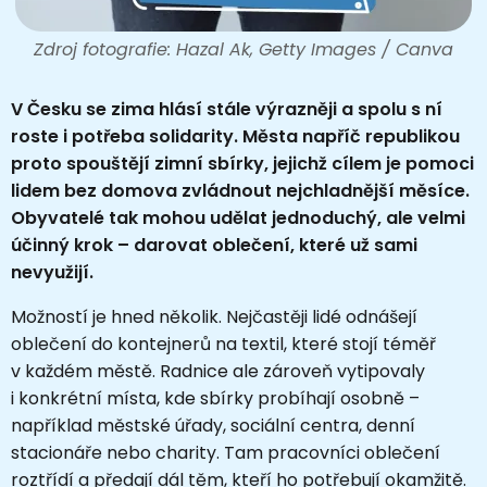
Zdroj fotografie: Hazal Ak, Getty Images / Canva
V Česku se zima hlásí stále výrazněji a spolu s ní
roste i potřeba solidarity. Města napříč republikou
proto spouštějí zimní sbírky, jejichž cílem je pomoci
lidem bez domova zvládnout nejchladnější měsíce.
Obyvatelé tak mohou udělat jednoduchý, ale velmi
účinný krok – darovat oblečení, které už sami
nevyužijí.
Možností je hned několik. Nejčastěji lidé odnášejí
oblečení do kontejnerů na textil, které stojí téměř
v každém městě. Radnice ale zároveň vytipovaly
i konkrétní místa, kde sbírky probíhají osobně –
například městské úřady, sociální centra, denní
stacionáře nebo charity. Tam pracovníci oblečení
roztřídí a předají dál těm, kteří ho potřebují okamžitě.