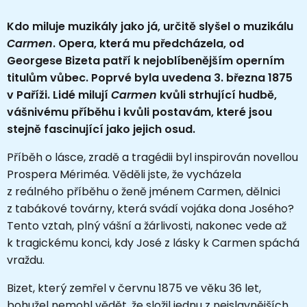
Kdo miluje muzikály jako já, určitě slyšel o muzikálu
Carmen
. Opera, která mu předcházela, od
Georgese Bizeta patří k nejoblíbenějším operním
titulům vůbec. Poprvé byla uvedena 3. března 1875
v Paříži. Lidé milují
Carmen
kvůli strhující hudbě,
vášnivému příběhu i kvůli postavám, které jsou
stejně fascinující jako jejich osud.
Příběh o lásce, zradě a tragédii byl inspirován novellou
Prospera Mériméa. Věděli jste, že vycházela
z reálného příběhu o ženě jménem Carmen, dělnici
z tabákové továrny, která svádí vojáka dona Josého?
Tento vztah, plný vášní a žárlivosti, nakonec vede až
k tragickému konci, kdy José z lásky k Carmen spáchá
vraždu.
Bizet, který zemřel v červnu 1875 ve věku 36 let,
bohužel nemohl vědět, že složil jednu z nejslavnějších