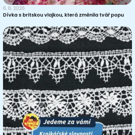
6. 8. 2026
Dívka s britskou vlajkou, která změnila tvář popu