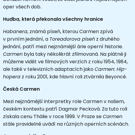
oper všech dob.
Hudba, která překonala všechny hranice
Habanera
, známá píseň, kterou Carmen zpívá
v prvním jednání, a
Toreadorova píseň
z druhého
jednání, patří mezi nejznámější árie operní historie.
Carmen
byla taky několikrát zfilmovaná. Na plátně ji
můžeme vidět ve filmových verzích z roku 1954, 1984,
ale také v televizních adaptacích jako
Carmen: Hip-
hopera
z roku 2001, kde hlavní roli ztvárnila Beyoncé.
Česká Carmen
Mezi nejznámější interpretky role Carmen v našem,
českém kontextu patří Dagmar Pecková. Za tuto roli
získala cenu Thálie v roce 1999. V Praze se
Carmen
stále pravidelně uvádí na různých operních scénách.