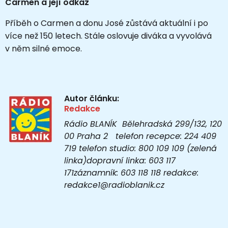
Carmen a její odkaz
Příběh o Carmen a donu José zůstává aktuální i po
více než 150 letech. Stále oslovuje diváka a vyvolává
v něm silné emoce.
Autor článku:
Redakce
Rádio BLANÍK Bělehradská 299/132, 120
00 Praha 2 telefon recepce: 224 409
719 telefon studio: 800 109 109 (zelená
linka)dopravní linka: 603 117
171záznamník: 603 118 118 redakce:
redakce1@radioblanik.cz