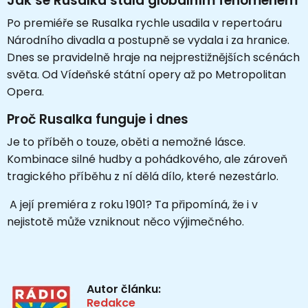
Jak se Rusalka stala globálním fenoménem
Po premiéře se Rusalka rychle usadila v repertoáru
Národního divadla a postupně se vydala i za hranice.
Dnes se pravidelně hraje na nejprestižnějších scénách
světa. Od
Vídeňské státní opery
až po
Metropolitan
Opera
.
Proč Rusalka funguje i dnes
Je to příběh o touze, oběti a nemožné lásce.
Kombinace silné hudby a pohádkového, ale zároveň
tragického příběhu z ní dělá dílo, které nezestárlo.
A její premiéra z roku 1901? Ta připomíná, že i v
nejistotě může vzniknout něco výjimečného.
Autor článku:
Redakce