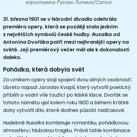
користувача Руслан Литвин/Canva
31. března 1901 se v
Národní divadlo
odehrála
premiéra opery, která se později stala jedním
z největších symbolů české hudby.
Rusalka
od
Antonína Dvořáka
patří mezi nejhranější opery na
světě. Její premiérový večer měl ale k dokonalosti
daleko.
Pohádka, která dobyla svět
Za vznikem opery stojí spojení dvou silných osobností.
Libreto napsal
Jaroslav Kvapil
, který vytvořil poetický
příběh o vodní víle toužící po lidské lásce. Dvořák se
tohoto námětu ujal kolem roku 1900 a během krátké
doby vytvořil dílo, které dodnes působí nadčasově.
Hudebně Rusalka kombinuje romantiku, pohádkovou
atmosféru i hlubokou tragiku. Právě tahle kombinace