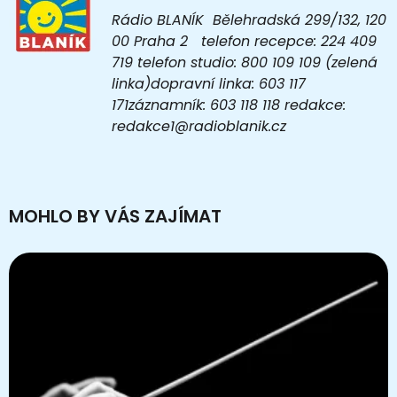
Rádio BLANÍK Bělehradská 299/132, 120
00 Praha 2 telefon recepce: 224 409
719 telefon studio: 800 109 109 (zelená
linka)dopravní linka: 603 117
171záznamník: 603 118 118 redakce:
redakce1@radioblanik.cz
MOHLO BY VÁS ZAJÍMAT