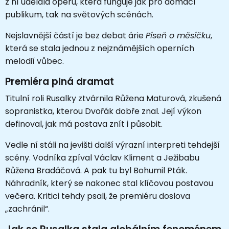
z ní udělala operu, která funguje jak pro domácí
publikum, tak na světových scénách.
Nejslavnější částí je bez debat árie
Píseň o měsíčku
,
která se stala jednou z nejznámějších operních
melodií vůbec.
Premiéra plná dramat
Titulní roli Rusalky ztvárnila
Růžena Maturová
, zkušená
sopranistka, kterou Dvořák dobře znal. Její výkon
definoval, jak má postava znít i působit.
Vedle ní stáli na jevišti další výrazní interpreti tehdejší
scény. Vodníka zpíval
Václav Kliment
a Ježibabu
Růžena Bradáčová
. A pak tu byl Bohumil Pták.
Náhradník, který se nakonec stal klíčovou postavou
večera. Kritici tehdy psali, že premiéru doslova
„zachránil“.