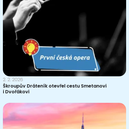
2. 2. 2026
Škroupův Dráteník otevřel cestu Smetanovi
i Dvořákovi