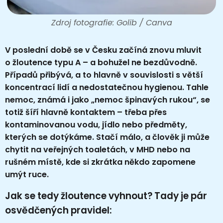
Zdroj fotografie: Golib / Canva
V poslední době se v Česku začíná znovu mluvit
o žloutence typu A – a bohužel ne bezdůvodně.
Případů přibývá, a to hlavně v souvislosti s větší
koncentrací lidí a nedostatečnou hygienou. Tahle
nemoc, známá i jako „nemoc špinavých rukou“, se
totiž šíří hlavně kontaktem – třeba přes
kontaminovanou vodu, jídlo nebo předměty,
kterých se dotýkáme. Stačí málo, a člověk ji může
chytit na veřejných toaletách, v MHD nebo na
rušném místě, kde si zkrátka někdo zapomene
umýt ruce.
Jak se tedy žloutence vyhnout? Tady je pár
osvědčených pravidel: