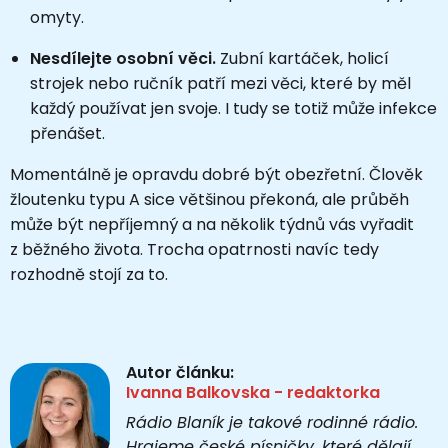
omyty.
Nesdílejte osobní věci.
Zubní kartáček, holicí
strojek nebo ručník patří mezi věci, které by měl
každý používat jen svoje. I tudy se totiž může infekce
přenášet.
Momentálně je opravdu dobré být obezřetní. Člověk
žloutenku typu A sice většinou překoná, ale průběh
může být nepříjemný a na několik týdnů vás vyřadit
z běžného života. Trocha opatrnosti navíc tedy
rozhodně stojí za to.
Autor článku:
Ivanna Balkovska - redaktorka
Rádio Blaník je takové rodinné rádio.
Hrajeme české písničky, které dělají