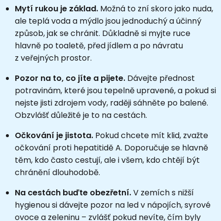
Mytí rukou je základ.
Možná to zní skoro jako nuda,
ale teplá voda a mýdlo jsou jednoduchý a účinný
způsob, jak se chránit. Důkladně si myjte ruce
hlavně po toaletě, před jídlem a po návratu
z veřejných prostor.
Pozor na to, co jíte a pijete.
Dávejte přednost
potravinám, které jsou tepelně upravené, a pokud si
nejste jisti zdrojem vody, raději sáhněte po balené.
Obzvlášť důležité je to na cestách.
Očkování je jistota.
Pokud chcete mít klid, zvažte
očkování proti hepatitidě A. Doporučuje se hlavně
těm, kdo často cestují, ale i všem, kdo chtějí být
chránění dlouhodobě.
Na cestách buďte obezřetní.
V zemích s nižší
hygienou si dávejte pozor na led v nápojích, syrové
ovoce a zeleninu – zvlášť pokud nevíte, čím byly