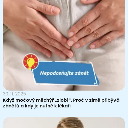
30. 11. 2025
Když močový měchýř „zlobí“. Proč v zimě přibývá
zánětů a kdy je nutné k lékaři