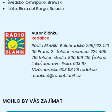
Švédsko: Omnipollo, Brewski
Itálie: Birra del Borgo, Baladin
Autor článku:
Redakce
Rádio BLANÍK Bělehradská 299/132, 120
00 Praha 2 telefon recepce: 224 409
719 telefon studio: 800 109 109 (zelená
linka)dopravní linka: 603 117
171záznamník: 603 118 118 redakce:
redakce1@radioblanik.cz
MOHLO BY VÁS ZAJÍMAT