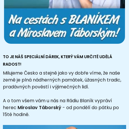
TO JE NÁŠ SPECIÁLNÍ DÁREK, KTERÝ VÁM URČITĚ UDĚLÁ
RADOST!
Milujeme Česko a stejně jako vy dobře víme, že naše
země je plná nádherných památek, úžasných tradic,
pradávných pověstí i výjimečných lidí.
A o tom všem vám u nás na Rádiu Blaník vypráví
herec
Miroslav Táborský
- od pondělí do pátku po
15té hodině.