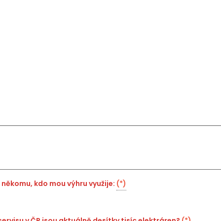
ří někomu, kdo mou výhru využije:
(*)
ervisu v ČR jsou aktuálně desítky tisíc elektráren?
(*)