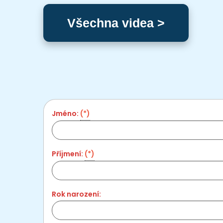
Všechna videa >
Jméno:
(*)
Příjmení:
(*)
Rok narození: