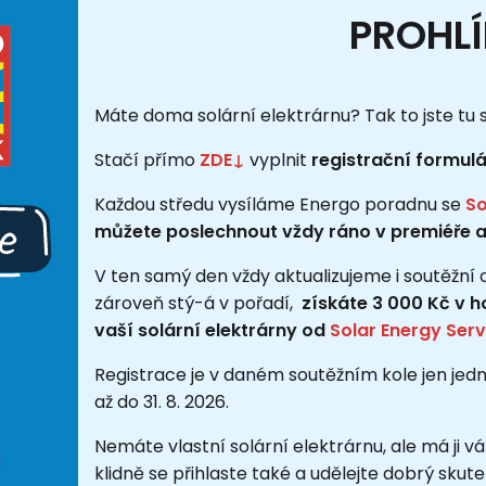
PROHLÍ
Máte doma solární elektrárnu? Tak to jste tu 
Stačí přímo
ZDE↓
vyplnit
registrační formulá
Každou středu vysíláme Energo poradnu se
So
můžete poslechnout vždy ráno v premiéře a 
V ten samý den vždy aktualizujeme i soutěžní 
zároveň stý-á v pořadí,
získáte 3 000 Kč v h
vaší solární elektrárny od
Solar Energy Ser
Registrace je v daném soutěžním kole jen jed
až do 31. 8. 2026.
Nemáte vlastní solární elektrárnu, ale má ji 
klidně se přihlaste také a udělejte dobrý skute