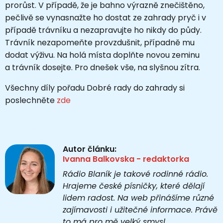
prorůst. V případě, že je bahno výrazně znečištěno,
pečlivě se vynasnažte ho dostat ze zahrady pryč i v
případě trávníku a nezapravujte ho nikdy do půdy.
Trávník nezapomeňte provzdušnit, případně mu
dodat výživu. Na holá místa doplňte novou zeminu
a trávník dosejte. Pro dnešek vše, na slyšnou zítra.
Všechny díly pořadu Dobré rady do zahrady si
poslechněte
zde
Autor článku:
Ivanna Balkovska - redaktorka
Rádio Blaník je takové rodinné rádio.
Hrajeme české písničky, které dělají
lidem radost. Na web přinášíme různé
zajímavosti i užitečné informace. Právě
to má pro mě velký smysl.