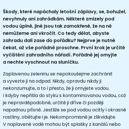
Škody, které napáchaly letošní záplavy, se, bohužel,
nevyhnuly ani zahrádkám. Některé zmizely pod
vodou úplně, jiné jsou tak zamokřené, že na ně
nemůžeme ani vkročit. Co tedy dělat, abyste
zahradu dali zase do pořádku? Nejprve je nutné
čekat, až vše pořádně proschne. První krok je určitě
vyčištění zahradního nářadí. Pořádně jej omyjte
a nechte vyschnout na sluníčku.
Zaplavenou zeleninu se nepokoušejme zachránit
a vyvezte ji na odpad. Nikdy, opravdu nikdy ji
nekonzumujte, a to i přesto, že ji omyjete vodou.
I kdyby nepřišla do styku s kontaminovanou vodou, což
je nepravděpodobné, určitě ji dříve či později
napadnou plísně. Jestliže se pod vodou ocitly i okrasné
rostliny, obětujte i je. Nekompromisně je zlikvidujte.
V naplavené vodě mohou být splašky z kanálů nebo