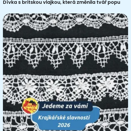
Dívka s britskou vlajkou, která změnila tvář popu