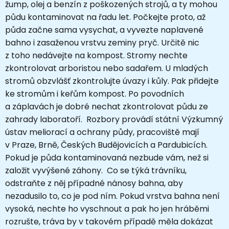
žump, olej a benzín z poškozených strojů, a ty mohou
půdu kontaminovat na řadu let. Počkejte proto, až
půda začne sama vysychat, a vyvezte naplavené
bahno i zasaženou vrstvu zeminy pryč. Určitě nic
z toho nedávejte na kompost. Stromy nechte
zkontrolovat arboristou nebo sadařem. U mladých
stromů obzvlášť zkontrolujte úvazy i kůly. Pak přidejte
ke stromům i keřům kompost. Po povodních
a záplavách je dobré nechat zkontrolovat půdu ze
zahrady laboratoří. Rozbory provádí státní Výzkumný
ústav meliorací a ochrany půdy, pracoviště mají
v Praze, Brně, Českých Budějovicích a Pardubicích.
Pokud je půda kontaminovaná nezbude vám, než si
založit vyvýšené záhony. Co se týká trávníku,
odstraňte z něj případné nánosy bahna, aby
nezadusilo to, co je pod ním. Pokud vrstva bahna není
vysoká, nechte ho vyschnout a pak ho jen hráběmi
rozrušte, tráva by v takovém případě měla dokázat