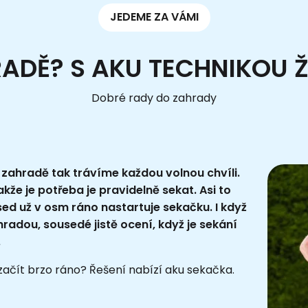
JEDEME ZA VÁMI
RADĚ? S AKU TECHNIKOU 
Dobré rady do zahrady
zahradě tak trávíme každou volnou chvíli.
akže je potřeba je pravidelně sekat. Asi to
sed už v osm ráno nastartuje sekačku. I když
hradou, sousedé jistě ocení, když je sekání
.
ačít brzo ráno? Řešení nabízí aku sekačka.