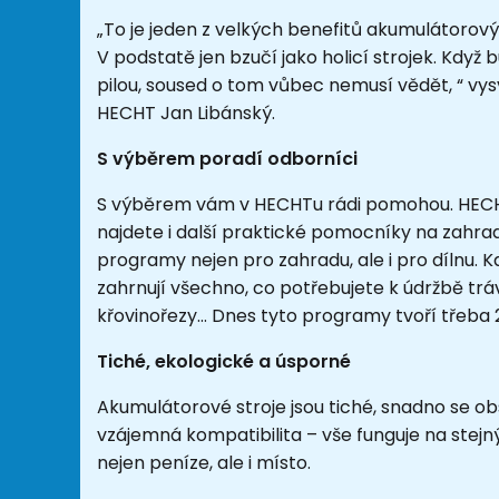
„To je jeden z velkých benefitů akumulátorovýc
V podstatě jen bzučí jako holicí strojek. Kdy
pilou, soused o tom vůbec nemusí vědět, “ vys
HECHT Jan Libánský.
S výběrem poradí odborníci
S výběrem vám v HECHTu rádi pomohou. HECHT
najdete i další praktické pomocníky na zahr
programy nejen pro zahradu, ale i pro dílnu.
zahrnují všechno, co potřebujete k údržbě tráv
křovinořezy… Dnes tyto programy tvoří třeba 25
Tiché, ekologické a úsporné
Akumulátorové stroje jsou tiché, snadno se o
vzájemná kompatibilita – vše funguje na stej
nejen peníze, ale i místo.