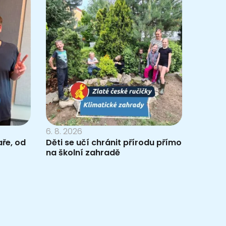
6. 8. 2026
ře, od
Děti se učí chránit přírodu přímo
na školní zahradě