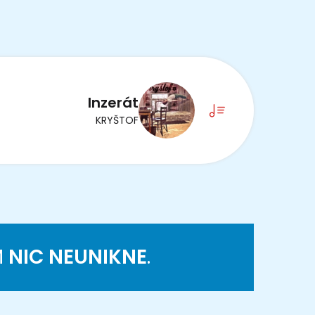
Inzerát
KRYŠTOF
M
NIC NEUNIKNE
.