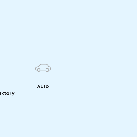
K
Auto
uktory