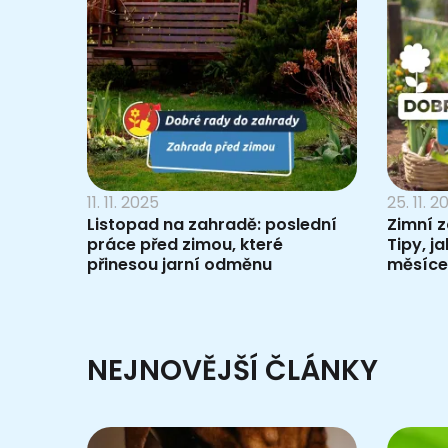
11. 11. 2025
25. 11. 
Listopad na zahradě: poslední
Zimní z
práce před zimou, které
Tipy, ja
přinesou jarní odměnu
měsíce
NEJNOVĚJŠÍ ČLÁNKY