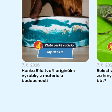
7. 8. 2026
7. 8. 20
Hanka Bílá tvoří originální
Bolesti
výrobky z materiálu
za hmy
budoucnosti
bát?