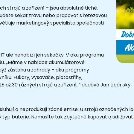
h strojů a zařízení – jsou absolutně tiché.
ž budete sekat trávu nebo pracovat s řetězovou
větluje marketingový specialista společnosti
 ale nenabízí jen sekačky. V aku programu
adu. „Máme v nabídce akumulátorové
 Když zůstanu u zahrady – aku programy
níku. Fukary, vysavače, plotostřihy,
 až 30 různých strojů a zařízení, “ dodává Jan Libánský.
bsluhují a neprodukují žádné emise. U strojů označených
ný typ baterie. Nemusíte tak zbytečně kupovat a udržovat