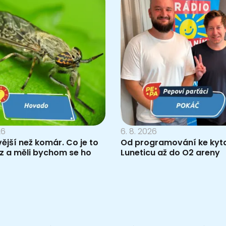
26
6. 8. 2026
vější než komár. Co je to
Od programování ke kyta
z a měli bychom se ho
Luneticu až do O2 areny