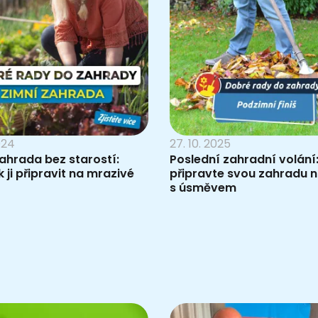
2024
27. 10. 2025
ahrada bez starostí:
Poslední zahradní volání
k ji připravit na mrazivé
připravte svou zahradu 
s úsměvem