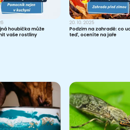
26
20. 10. 2025
ejná houbička může
Podzim na zahradě: co u
it vaše rostliny
teď, oceníte na jaře