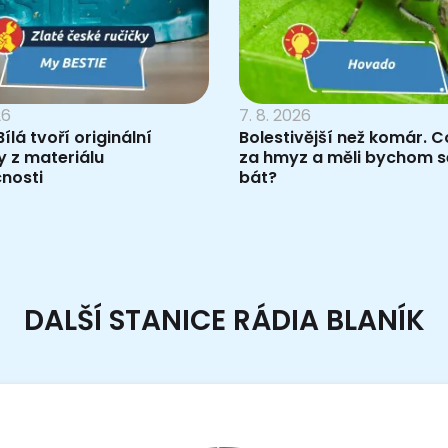
26
7. 8. 2026
ílá tvoří originální
Bolestivější než komár. Co
 z materiálu
za hmyz a měli bychom s
nosti
bát?
DALŠÍ STANICE RÁDIA BLANÍK