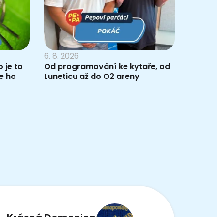
6. 8. 2026
 je to
Od programování ke kytaře, od
e ho
Luneticu až do O2 areny