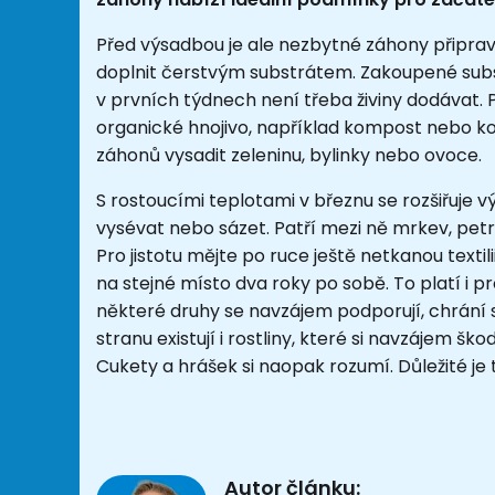
Před výsadbou je ale nezbytné záhony připravi
doplnit čerstvým substrátem. Zakoupené subs
v prvních týdnech není třeba živiny dodávat.
organické hnojivo, například kompost nebo k
záhonů vysadit zeleninu, bylinky nebo ovoce.
S rostoucími teplotami v březnu se rozšiřuje v
vysévat nebo sázet. Patří mezi ně mrkev, petr
Pro jistotu mějte po ruce ještě netkanou textili
na stejné místo dva roky po sobě. To platí i pr
některé druhy se navzájem podporují, chrání
stranu existují i rostliny, které si navzájem ško
Cukety a hrášek si naopak rozumí. Důležité je 
Autor článku: