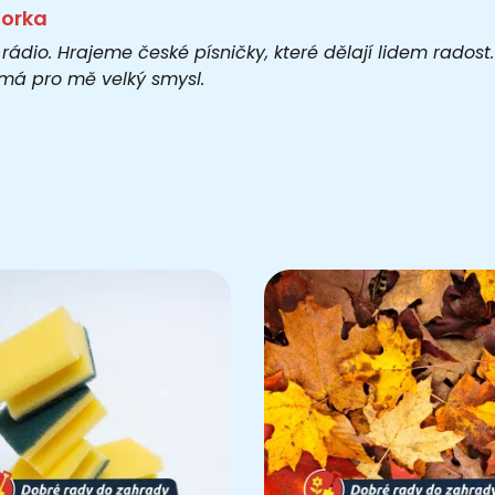
torka
 rádio. Hrajeme české písničky, které dělají lidem rados
o má pro mě velký smysl.