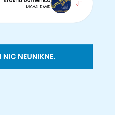
Krásná Domenica
MICHAL DAVID
M
NIC NEUNIKNE
.
K