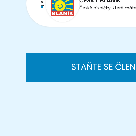
ČESKÝ BLANÍK
LIVE
České písničky, které máte
STAŇTE SE ČLE