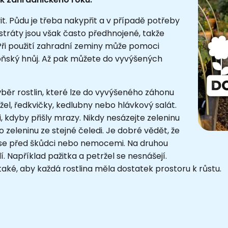
t. Půdu je třeba nakypřit a v případě potřeby
tráty jsou však často předhnojené, takže
 Při použití zahradní zeminy může pomoci
oňský hnůj. Až pak můžete do vyvýšených
ýběr rostlin, které lze do vyvýšeného záhonu
žel, ředkvičky, kedlubny nebo hlávkový salát.
i, kdyby přišly mrazy. Nikdy nesázejte zeleninu
o zeleninu ze stejné čeledi. Je dobré vědět, že
 se před škůdci nebo nemocemi. Na druhou
dí. Například pažitka a petržel se nesnášejí.
také, aby každá rostlina měla dostatek prostoru k růstu.