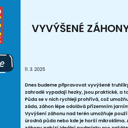
VYVÝŠENÉ ZÁHONY:
11. 3. 2025
Dnes budeme připravovat vyvýšené truhlíky
zahradě vypadají hezky, jsou praktické, a ta
Půda se v nich rychleji prohřívá, což umožňu
záda, záhon lépe odolává přízemním jarní
Vyvýšení záhonu nad terén umožňuje použít 
úrodná půda nebo kde je horší mikroklima. A
záhony nabízí ideální podmínky pro začáte