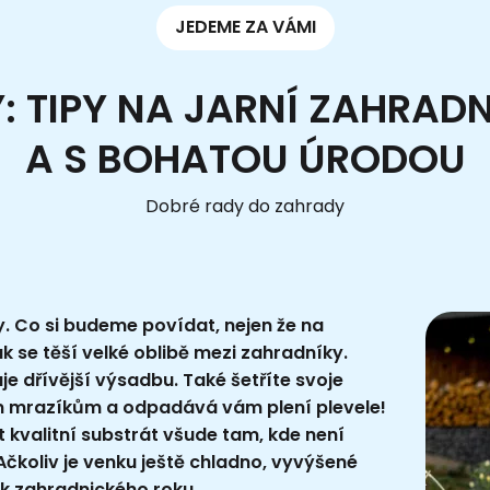
JEDEME ZA VÁMI
 TIPY NA JARNÍ ZAHRAD
A S BOHATOU ÚRODOU
Dobré rady do zahrady
. Co si budeme povídat, nejen že na
k se těší velké oblibě mezi zahradníky.
je dřívější výsadbu. Také šetříte svoje
m mrazíkům a odpadává vám plení plevele!
kvalitní substrát všude tam, kde není
čkoliv je venku ještě chladno, vyvýšené
k zahradnického roku.