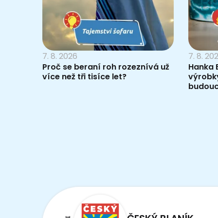
7. 8. 2026
7. 8. 20
Proč se beraní roh rozeznívá už
Hanka B
více než tři tisíce let?
výrobky
budouc