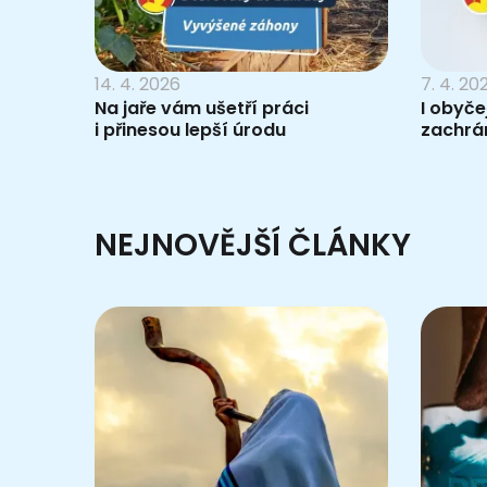
14. 4. 2026
7. 4. 20
Na jaře vám ušetří práci
I obyč
i přinesou lepší úrodu
zachrán
NEJNOVĚJŠÍ ČLÁNKY