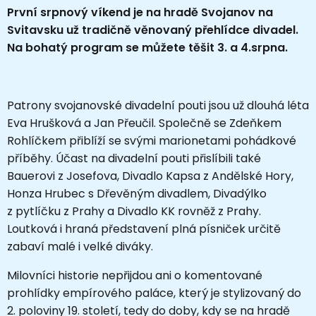
První srpnový víkend je na hradě Svojanov na
Svitavsku už tradičně věnovaný přehlídce divadel.
Na bohatý program se můžete těšit 3. a 4.srpna.
Patrony svojanovské divadelní pouti jsou už dlouhá léta
Eva Hrušková a Jan Přeučil. Společně se Zdeňkem
Rohlíčkem přiblíží se svými marionetami pohádkové
příběhy. Účast na divadelní pouti přislíbili také
Bauerovi z Josefova, Divadlo Kapsa z Andělské Hory,
Honza Hrubec s Dřevěným divadlem, Divadýlko
z pytlíčku z Prahy a Divadlo KK rovněž z Prahy.
Loutková i hraná představení plná písniček určitě
zabaví malé i velké diváky.
Milovníci historie nepřijdou ani o komentované
prohlídky empírového paláce, který je stylizovaný do
2. poloviny 19. století, tedy do doby, kdy se na hradě