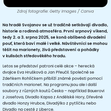
Zdroj fotografie: Getty Images / Canva
Na hradě Svojanov se už tradičně setkávají divadlo,
historie a rodinná atmosféra. První srpnový víkend,
tedy 2. a 3. srpna 2025, se koná oblíbená divadelní
pouť, která baví malé i velké. Návštěvníci se mohou
těšit na marionety, živá představení a pohádky
v kulisách středověkého hradu.
Letos se představí patroni celé akce – herecká
dvojice Eva Hrušková a Jan Přeučil. Společně se
Zdeňkem Rohlíčkem přiblíží známé pověsti pomocí
tradičních marionet. Na programu jsou ale i další
soubory z různých koutů Česka – například Bauerovi
z Josefova, Divadlo Kapsa z Andělské Hory, Dřevěné
divadlo Honzy Hrubce, Divadýlko z pytlíčku nebo
Divadlo na cestě z Liberce.