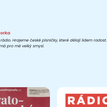
torka
 rádio. Hrajeme české písničky, které dělají lidem rados
o má pro mě velký smysl.