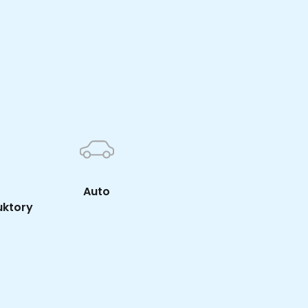
K
Auto
uktory