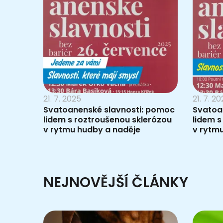
21. 7. 2025
21. 7. 2
Svatoanenské slavnosti: pomoc
Svatoa
lidem s roztroušenou sklerózou
lidem s
v rytmu hudby a naděje
v rytm
NEJNOVĚJŠÍ ČLÁNKY