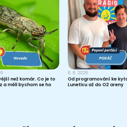
26
6. 8. 2026
vější než komár. Co je to
Od programování ke kyta
z a měli bychom se ho
Luneticu až do O2 areny