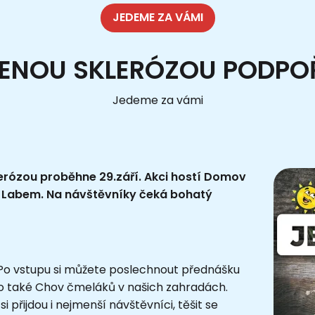
JEDEME ZA VÁMI
ŠENOU SKLERÓZOU PODPO
Jedeme za vámi
lerózou proběhne 29.září. Akci hostí Domov
d Labem. Na návštěvníky čeká bohatý
Po vstupu si můžete poslechnout přednášku
o také Chov čmeláků v našich zahradách.
přijdou i nejmenší návštěvníci, těšit se