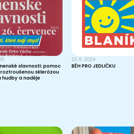
025
23. 6. 2024
nenské slavnosti: pomoc
BĚH PRO JEDLIČKU
 roztroušenou sklerózou
u hudby a naděje