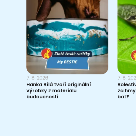
7. 8. 2026
7. 8. 20
Hanka Bílá tvoří originální
Bolesti
výrobky z materiálu
za hmy
budoucnosti
bát?