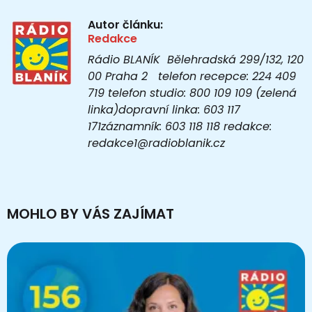
Autor článku:
Redakce
Rádio BLANÍK Bělehradská 299/132, 120
00 Praha 2 telefon recepce: 224 409
719 telefon studio: 800 109 109 (zelená
linka)dopravní linka: 603 117
171záznamník: 603 118 118 redakce:
redakce1@radioblanik.cz
MOHLO BY VÁS ZAJÍMAT