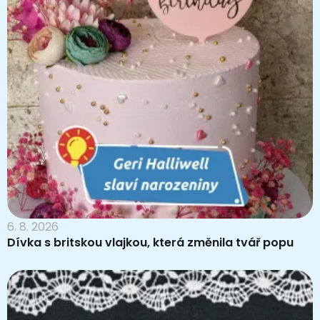
6. 8. 2026
Dívka s britskou vlajkou, která změnila tvář popu