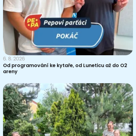
6. 8. 2026
Od programování ke kytaře, od Luneticu až do O2
areny