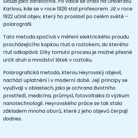
Sloužil jako zdravotník. Po válce se vrátil na Univerzitu
Karlovu, kde se v roce 1926 stal profesorem. Již v roce
1922 učinil objev, který ho proslavil po celém světě –
polarografii.
Tato metoda spočívá v měření elektrického proudu
procházejícího kapkou rtuti a roztokem, do kterého
rtuť odkapává. Díky tomuto procesu je možné přesně
určit druh a množství látek v roztoku.
Polarografická metoda, kterou Heyrovský objevil,
nachází uplatnění i v moderní době. Její principy se
využívají v oblastech, jako je ochrana životního
prostředí, medicína, průmysl, fotovoltaika či výzkum
nanotechnologií. Heyrovského práce se tak stala
základem mnoha oborů, které z jeho objevů čerpají
dodnes.