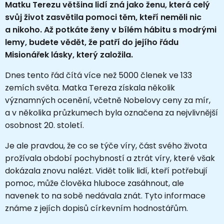
Matku Terezu většina lidí zná jako ženu, která celý
svůj život zasvětila pomoci těm, kteří neměli nic
a nikoho. Až potkáte ženy v bílém hábitu s modrými
lemy, budete vědět, že patří do jejího řádu
Misionářek lásky, který založila.
Dnes tento řád čítá více než 5000 členek ve 133
zemích světa. Matka Tereza získala několik
významných ocenění, včetně Nobelovy ceny za mír,
a v několika průzkumech byla označena za nejvlivnější
osobnost 20. století.
Je ale pravdou, že co se týče víry, část svého života
prožívala období pochybností a ztrát víry, které však
dokázala znovu nalézt. Vidět tolik lidí, kteří potřebují
pomoc, může člověka hluboce zasáhnout, ale
navenek to na sobě nedávala znát. Tyto informace
známe z jejích dopisů církevním hodnostářům.