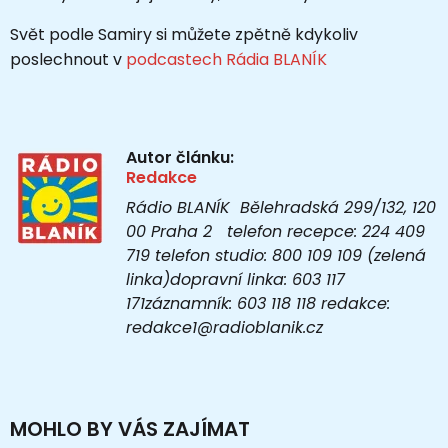
Svět podle Samiry si můžete zpětně kdykoliv
poslechnout v
podcastech Rádia BLANÍK
Autor článku:
Redakce
Rádio BLANÍK Bělehradská 299/132, 120
00 Praha 2 telefon recepce: 224 409
719 telefon studio: 800 109 109 (zelená
linka)dopravní linka: 603 117
171záznamník: 603 118 118 redakce:
redakce1@radioblanik.cz
MOHLO BY VÁS ZAJÍMAT