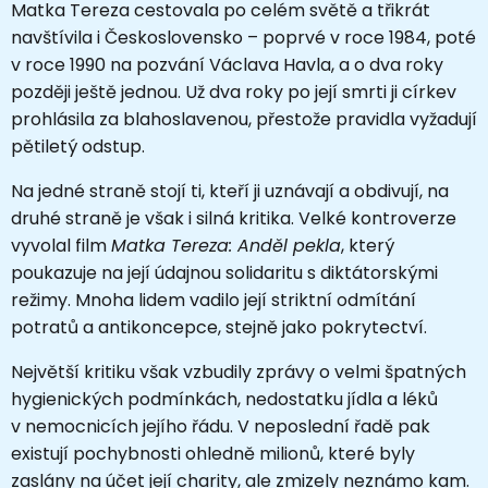
Matka Tereza cestovala po celém světě a třikrát
navštívila i Československo – poprvé v roce 1984, poté
v roce 1990 na pozvání Václava Havla, a o dva roky
později ještě jednou. Už dva roky po její smrti ji církev
prohlásila za blahoslavenou, přestože pravidla vyžadují
pětiletý odstup.
Na jedné straně stojí ti, kteří ji uznávají a obdivují, na
druhé straně je však i silná kritika. Velké kontroverze
vyvolal film
Matka Tereza: Anděl pekla
, který
poukazuje na její údajnou solidaritu s diktátorskými
režimy. Mnoha lidem vadilo její striktní odmítání
potratů a antikoncepce, stejně jako pokrytectví.
Největší kritiku však vzbudily zprávy o velmi špatných
hygienických podmínkách, nedostatku jídla a léků
v nemocnicích jejího řádu. V neposlední řadě pak
existují pochybnosti ohledně milionů, které byly
zaslány na účet její charity, ale zmizely neznámo kam.