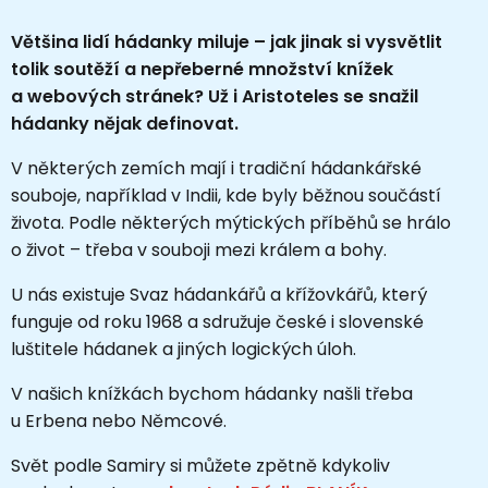
Většina lidí hádanky miluje – jak jinak si vysvětlit
tolik soutěží a nepřeberné množství knížek
a webových stránek? Už i Aristoteles se snažil
hádanky nějak definovat.
V některých zemích mají i tradiční hádankářské
souboje, například v Indii, kde byly běžnou součástí
života. Podle některých mýtických příběhů se hrálo
o život – třeba v souboji mezi králem a bohy.
U nás existuje Svaz hádankářů a křížovkářů, který
funguje od roku 1968 a sdružuje české i slovenské
luštitele hádanek a jiných logických úloh.
V našich knížkách bychom hádanky našli třeba
u Erbena nebo Němcové.
Svět podle Samiry si můžete zpětně kdykoliv