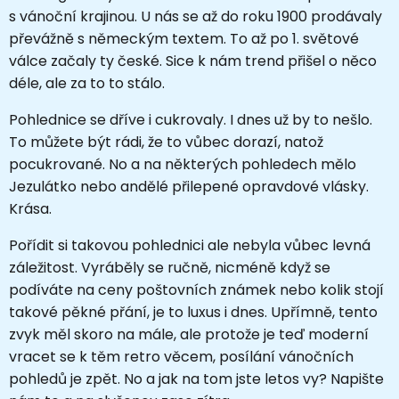
s vánoční krajinou. U nás se až do roku 1900 prodávaly
převážně s německým textem. To až po 1. světové
válce začaly ty české. Sice k nám trend přišel o něco
déle, ale za to to stálo.
Pohlednice se dříve i cukrovaly. I dnes už by to nešlo.
To můžete být rádi, že to vůbec dorazí, natož
pocukrované. No a na některých pohledech mělo
Jezulátko nebo andělé přilepené opravdové vlásky.
Krása.
Pořídit si takovou pohlednici ale nebyla vůbec levná
záležitost. Vyráběly se ručně, nicméně když se
podíváte na ceny poštovních známek nebo kolik stojí
takové pěkné přání, je to luxus i dnes. Upřímně, tento
zvyk měl skoro na mále, ale protože je teď moderní
vracet se k těm retro věcem, posílání vánočních
pohledů je zpět. No a jak na tom jste letos vy? Napište