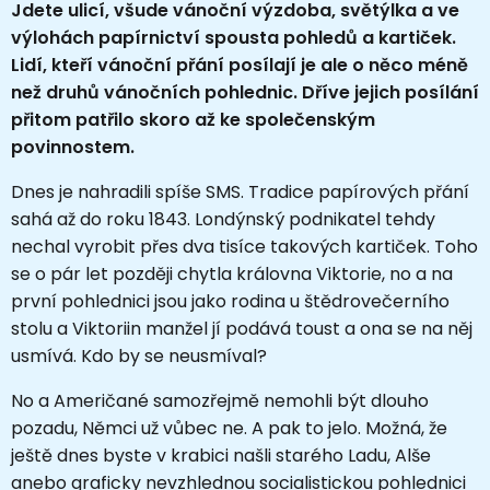
Jdete ulicí, všude vánoční výzdoba, světýlka a ve
výlohách papírnictví spousta pohledů a kartiček.
Lidí, kteří vánoční přání posílají je ale o něco méně
než druhů vánočních pohlednic. Dříve jejich posílání
přitom patřilo skoro až ke společenským
povinnostem.
Dnes je nahradili spíše SMS. Tradice papírových přání
sahá až do roku 1843. Londýnský podnikatel tehdy
nechal vyrobit přes dva tisíce takových kartiček. Toho
se o pár let později chytla královna Viktorie, no a na
první pohlednici jsou jako rodina u štědrovečerního
stolu a Viktoriin manžel jí podává toust a ona se na něj
usmívá. Kdo by se neusmíval?
No a Američané samozřejmě nemohli být dlouho
pozadu, Němci už vůbec ne. A pak to jelo. Možná, že
ještě dnes byste v krabici našli starého Ladu, Alše
anebo graficky nevzhlednou socialistickou pohlednici