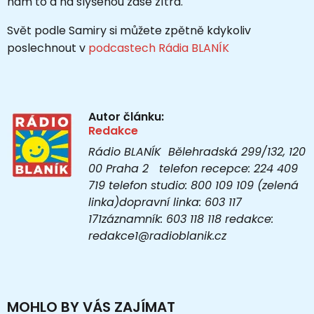
nám to a na slyšenou zase zítra.
Svět podle Samiry si můžete zpětně kdykoliv
poslechnout v
podcastech Rádia BLANÍK
Autor článku:
Redakce
Rádio BLANÍK Bělehradská 299/132, 120
00 Praha 2 telefon recepce: 224 409
719 telefon studio: 800 109 109 (zelená
linka)dopravní linka: 603 117
171záznamník: 603 118 118 redakce:
redakce1@radioblanik.cz
MOHLO BY VÁS ZAJÍMAT