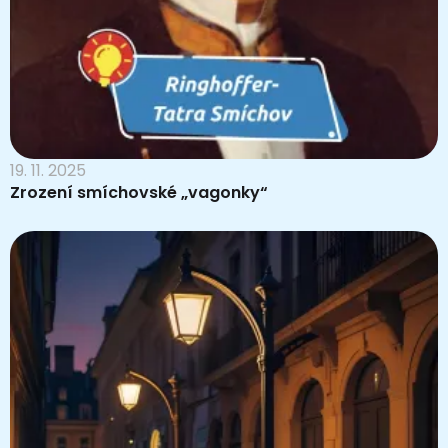
19. 11. 2025
Zrození smíchovské „vagonky“