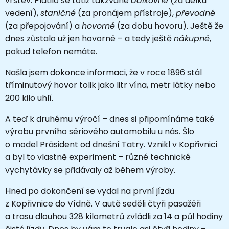
vrstev. Platilo se totiž takzvané
dálkovné
(za délku
vedení),
staničné
(za pronájem přístroje),
převodné
(za přepojování) a
hovorné
(za dobu hovoru). Ještě že
dnes zůstalo už jen hovorné – a tedy ještě
nákupné
,
pokud telefon nemáte.
Našla jsem dokonce informaci, že v roce 1896 stál
tříminutový hovor tolik jako litr vína, metr látky nebo
200 kilo uhlí.
A teď k druhému výročí – dnes si připomínáme také
výrobu prvního sériového automobilu u nás. Šlo
o model Präsident od dnešní Tatry. Vznikl v Kopřivnici
a byl to vlastně experiment – různé technické
vychytávky se přidávaly až během výroby.
Hned po dokončení se vydal na první jízdu
z Kopřivnice do Vídně. V autě seděli čtyři pasažéři
a trasu dlouhou 328 kilometrů zvládli za 14 a půl hodiny