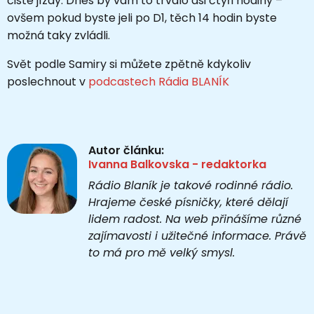
čisté jízdy. Dnes by vám to trvalo asi čtyři hodiny –
ovšem pokud byste jeli po D1, těch 14 hodin byste
možná taky zvládli.
Svět podle Samiry si můžete zpětně kdykoliv
poslechnout v
podcastech Rádia BLANÍK
Autor článku:
Ivanna Balkovska - redaktorka
Rádio Blaník je takové rodinné rádio.
Hrajeme české písničky, které dělají
lidem radost. Na web přinášíme různé
zajímavosti i užitečné informace. Právě
to má pro mě velký smysl.