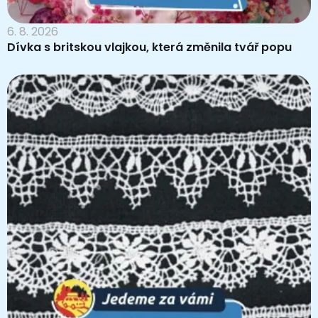
6. 8. 2026
Dívka s britskou vlajkou, která změnila tvář popu