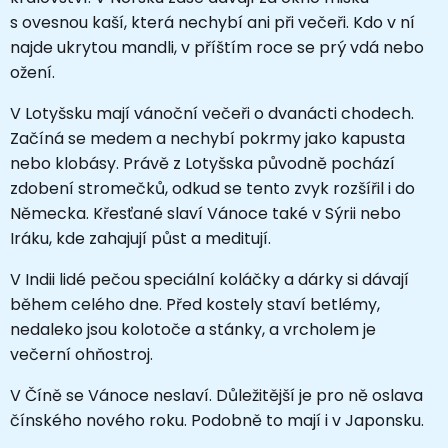
s ovesnou kaší, která nechybí ani při večeři. Kdo v ní
najde ukrytou mandli, v příštím roce se prý vdá nebo
ožení.
V Lotyšsku mají vánoční večeři o dvanácti chodech.
Začíná se medem a nechybí pokrmy jako kapusta
nebo klobásy. Právě z Lotyšska původně pochází
zdobení stromečků, odkud se tento zvyk rozšířil i do
Německa. Křesťané slaví Vánoce také v Sýrii nebo
Iráku, kde zahajují půst a meditují.
V Indii lidé pečou speciální koláčky a dárky si dávají
během celého dne. Před kostely staví betlémy,
nedaleko jsou kolotoče a stánky, a vrcholem je
večerní ohňostroj.
V Číně se Vánoce neslaví. Důležitější je pro ně oslava
čínského nového roku. Podobně to mají i v Japonsku.