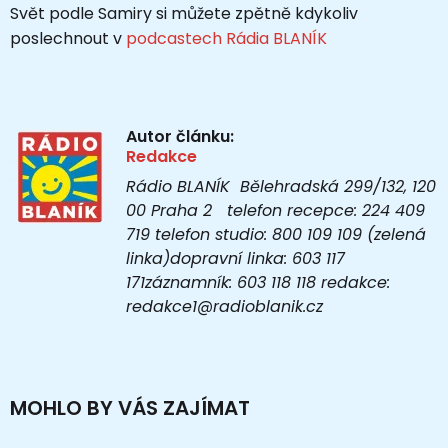
Svět podle Samiry si můžete zpětně kdykoliv
poslechnout v
podcastech Rádia BLANÍK
Autor článku:
Redakce
Rádio BLANÍK Bělehradská 299/132, 120
00 Praha 2 telefon recepce: 224 409
719 telefon studio: 800 109 109 (zelená
linka)dopravní linka: 603 117
171záznamník: 603 118 118 redakce:
redakce1@radioblanik.cz
MOHLO BY VÁS ZAJÍMAT