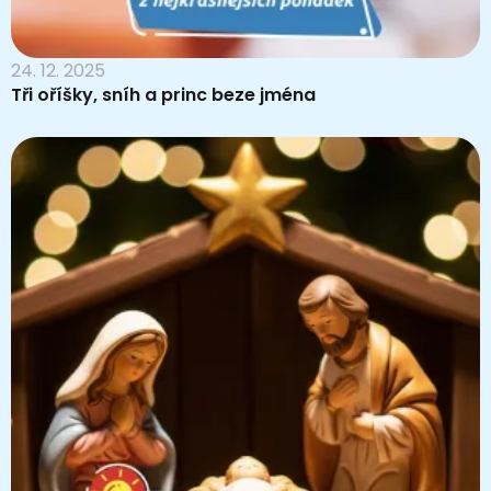
24. 12. 2025
Tři oříšky, sníh a princ beze jména