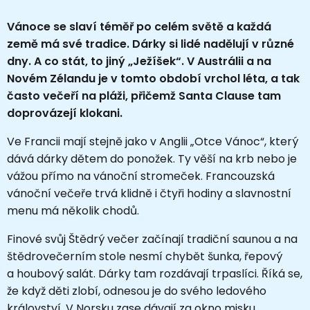
Vánoce se slaví téměř po celém světě a každá
země má své tradice. Dárky si lidé nadělují v různé
dny. A co stát, to jiný „Ježíšek“. V Austrálii a na
Novém Zélandu je v tomto období vrchol léta, a tak
často večeří na pláži, přičemž Santa Clause tam
doprovázejí klokani.
Ve Francii mají stejně jako v Anglii „Otce Vánoc“, který
dává dárky dětem do ponožek. Ty věší na krb nebo je
vážou přímo na vánoční stromeček. Francouzská
vánoční večeře trvá klidně i čtyři hodiny a slavnostní
menu má několik chodů.
Finové svůj Štědrý večer začínají tradiční saunou a na
štědrovečerním stole nesmí chybět šunka, řepový
a houbový salát. Dárky tam rozdávají trpaslíci. Říká se,
že když děti zlobí, odnesou je do svého ledového
království. V Norsku zase dávají za okno misku