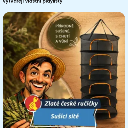
vytvářejí vlastní playlisty