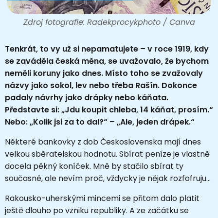
Zdroj fotografie: Radekprocykphoto / Canva
Tenkrát, to vy už si nepamatujete – v roce 1919, kdy
se zaváděla česká měna, se uvažovalo, že bychom
neměli koruny jako dnes. Místo toho se zvažovaly
názvy jako sokol, lev nebo třeba Rašín. Dokonce
padaly návrhy jako drápky nebo káňata.
Představte si: „Jdu koupit chleba, 14 káňat, prosím.“
Nebo: „Kolik jsi za to dal?“ – „Ale, jeden drápek.“
Některé bankovky z dob Československa mají dnes
velkou sběratelskou hodnotu. Sbírat peníze je vlastně
docela pěkný koníček. Mně by stačilo sbírat ty
současné, ale nevím proč, vždycky je nějak rozfofruju…
Rakousko-uherskými mincemi se přitom dalo platit
ještě dlouho po vzniku republiky. A ze začátku se