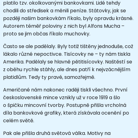
platilo tzv. okolkovanými bankovkami. Lidé tehdy
chodili do středisek a měnili peníze. Státovky, jak se
později našim bankovkám říkalo, byly opravdu krásné.
Autorem téměř poloviny z nich byl Alfons Mucha –
proto se jim občas říkalo muchovky.
Často se ale padělaly. Byly totiž tištěny jednoduše, což
lákalo různé nepoctivce. Tisícovky ne – ty nám tiskla
Amerika. Padělaly se hlavně pětitisícovky. Naštěstí se
z oběhu rychle stáhly, ale dnes patří k nejvzácnějším
platidlům. Tedy ty pravé, samozřejmě.
Američané nám nakonec raději tiskli všechno. První
československé mince vznikly už v roce 1919 a šlo
o špičku mincovní tvorby. Postupně přišla vrcholná
díla bankovkové grafiky, která získávala ocenění po
celém světě.
Pak ale přišla druhá světová válka. Motivy na