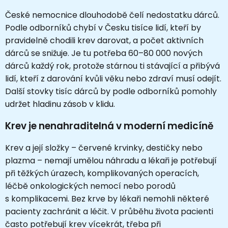
České nemocnice dlouhodobě čelí nedostatku dárců.
Podle odborníků chybí v Česku tisíce lidí, kteří by
pravidelně chodili krev darovat, a počet aktivních
dárců se snižuje. Je tu potřeba 60–80 000 nových
dárců každý rok, protože stárnou ti stávající a přibývá
lidí, kteří z darování kvůli věku nebo zdraví musí odejít.
Další stovky tisíc dárců by podle odborníků pomohly
udržet hladinu zásob v klidu.
Krev je nenahraditelná v moderní medicíně
Krev a její složky – červené krvinky, destičky nebo
plazma – nemají umělou náhradu a lékaři je potřebují
při těžkých úrazech, komplikovaných operacích,
léčbě onkologických nemocí nebo porodů
s komplikacemi. Bez krve by lékaři nemohli některé
pacienty zachránit a léčit. V průběhu života pacienti
často potřebují krev vícekrát, třeba při