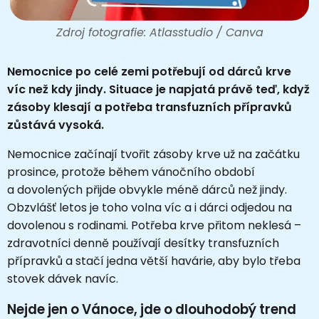
Zdroj fotografie: Atlasstudio / Canva
Nemocnice po celé zemi potřebují od dárců krve
víc než kdy jindy. Situace je napjatá právě teď, když
zásoby klesají a potřeba transfuzních přípravků
zůstává vysoká.
Nemocnice začínají tvořit zásoby krve už na začátku
prosince, protože během vánočního období
a dovolených přijde obvykle méně dárců než jindy.
Obzvlášť letos je toho volna víc a i dárci odjedou na
dovolenou s rodinami. Potřeba krve přitom neklesá –
zdravotníci denně používají desítky transfuzních
přípravků a stačí jedna větší havárie, aby bylo třeba
stovek dávek navíc.
Nejde jen o Vánoce, jde o dlouhodobý trend