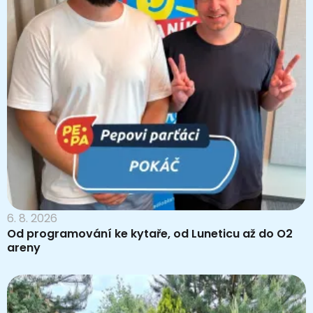
6. 8. 2026
Od programování ke kytaře, od Luneticu až do O2
areny