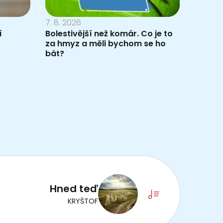
7. 8. 2026
í
Bolestivější než komár. Co je to
za hmyz a měli bychom se ho
bát?
Hned teď
KRYŠTOF