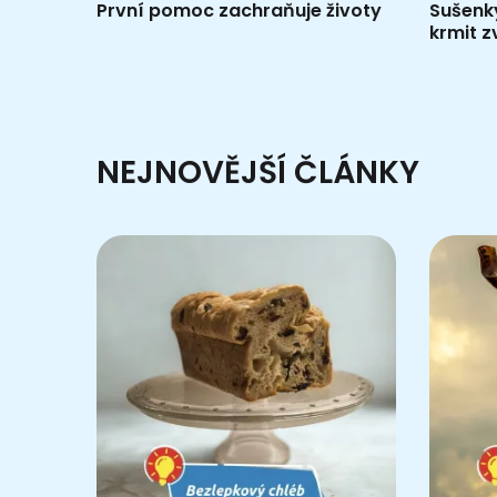
První pomoc zachraňuje životy
Sušenky
krmit z
NEJNOVĚJŠÍ ČLÁNKY