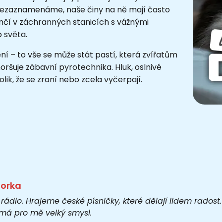
 nezaznamenáme, naše činy na ně mají často
ončí v záchranných stanicích s vážnými
o světa.
ní – to vše se může stát pastí, která zvířatům
horšuje zábavní pyrotechnika. Hluk, oslnivé
lik, že se zraní nebo zcela vyčerpají.
torka
 rádio. Hrajeme české písničky, které dělají lidem rados
o má pro mě velký smysl.