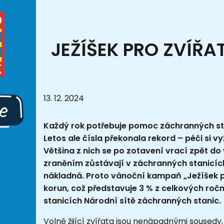
JEŽÍŠEK PRO ZVÍŘA
13. 12. 2024
Každý rok potřebuje pomoc záchranných stani
Letos ale čísla překonala rekord – péči si 
Většina z nich se po zotavení vrací zpět do
zraněním zůstávají v záchranných stanicích
nákladná. Proto vánoční kampaň „Ježíšek pro
korun, což představuje 3 % z celkových ročn
stanicích Národní sítě záchranných stanic.
Volně žijící zvířata jsou nenápadnými sousedy,