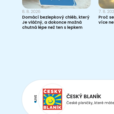
8. 8. 2026
7. 8. 20
Domácí bezlepkový chléb, který
Proč se
Je vláčný, a dokonce možná
více než
chutná lépe než ten s lepkem
ČESKÝ BLANÍK
LIVE
České písničky, které máte