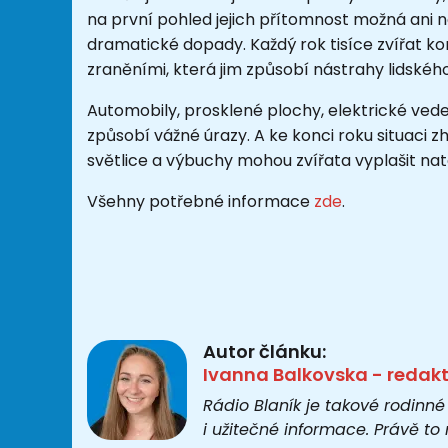
na první pohled jejich přítomnost možná ani
dramatické dopady. Každý rok tisíce zvířat k
zraněními, která jim způsobí nástrahy lidskéh
Automobily, prosklené plochy, elektrické vede
způsobí vážné úrazy. A ke konci roku situaci z
světlice a výbuchy mohou zvířata vyplašit nato
Všehny potřebné informace
zde
.
Autor článku:
Ivanna Balkovska - redak
Rádio Blaník je takové rodinné
i užitečné informace. Právě t