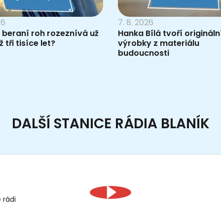
26
7. 8. 2026
 beraní roh rozeznívá už
Hanka Bílá tvoří origináln
 tři tisíce let?
výrobky z materiálu
budoucnosti
DALŠÍ STANICE RÁDIA BLANÍK
 rádi