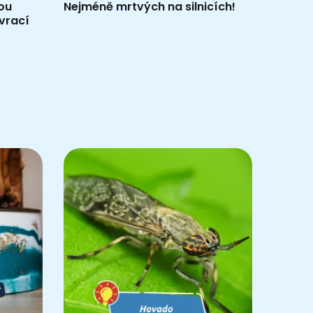
rou
Nejméně mrtvých na silnicích!
vrací