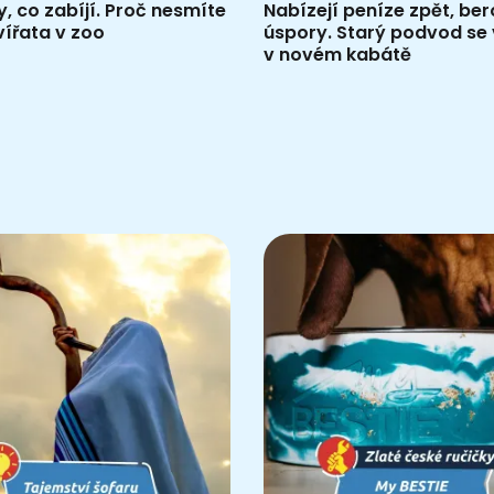
, co zabíjí. Proč nesmíte
Nabízejí peníze zpět, be
vířata v zoo
úspory. Starý podvod se 
v novém kabátě