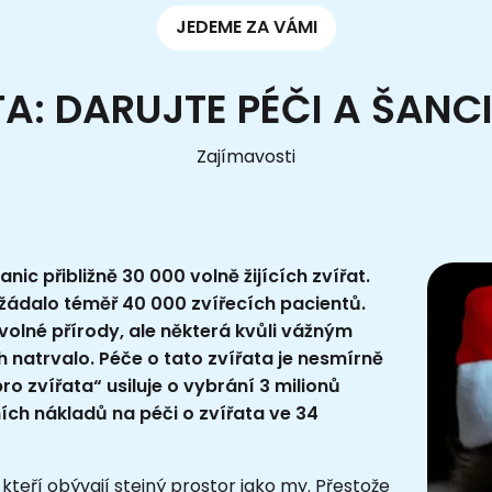
JEDEME ZA VÁMI
TA: DARUJTE PÉČI A ŠAN
Zajímavosti
c přibližně 30 000 volně žijících zvířat.
vyžádalo téměř 40 000 zvířecích pacientů.
 volné přírody, ale některá kvůli vážným
 natrvalo. Péče o tato zvířata je nesmírně
 zvířata“ usiluje o vybrání 3 milionů
ích nákladů na péči o zvířata ve 34
 kteří obývají stejný prostor jako my. Přestože