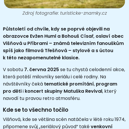
Zdroj fotografie: turisticke-znamky.cz
Půlstoletí od chvíle, kdy se poprvé objevili na
obrazovce Evžen Huml a Bohouš Císař, oslaví obec
Višňová u Příbrami – známá televizním fanouškům
spíš jako filmová Třešňová – stylově a s úctou
k této nezapomenutelné klasice.
V sobotu
7. června 2025
se tu chystá celodenní akce,
která potěší milovníky seriálu i celé rodiny. Na
návštěvníky čeká
tematické promítání
,
program
pro děti
i
koncert skupiny Matuška Revival
, který
navodí tu pravou retro atmosféru.
Kde se to všechno točilo
Višňová, kde se většina scén natáčela v létě roku 1974,
připomene svůj „seriálový původ“ také
venkovní