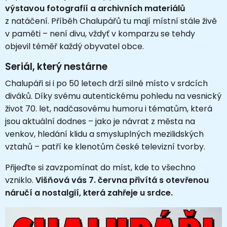
výstavou fotografií a archivních materiálů
z natáčení. Příběh Chalupářů tu mají místní stále živě
v paměti – není divu, vždyť v komparzu se tehdy
objevil téměř každý obyvatel obce.
Seriál, který nestárne
Chalupáři si i po 50 letech drží silné místo v srdcích
diváků. Díky svému autentickému pohledu na vesnický
život 70. let, nadčasovému humoru i tématům, která
jsou aktuální dodnes – jako je návrat z města na
venkov, hledání klidu a smysluplných mezilidských
vztahů – patří ke klenotům české televizní tvorby.
Přijeďte si zavzpomínat do míst, kde to všechno
vzniklo.
Višňová vás 7. června přivítá s otevřenou
náručí a nostalgií, která zahřeje u srdce.