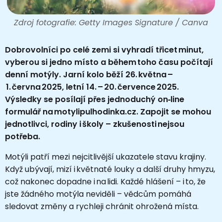
Zdroj fotografie: Getty Images Signature / Canva
Dobrovolníci po celé zemi si vyhradí třicet minut,
vyberou si jedno místo a během toho času počítají
denní motýly. Jarní kolo běží 26. května –
1. června 2025, letní 14. – 20. července 2025.
Výsledky se posílají přes jednoduchý on‑line
formulář na motylipulhodinka.cz. Zapojit se mohou
jednotlivci, rodiny i školy – zkušenosti nejsou
potřeba.
Motýli patří mezi nejcitlivější ukazatele stavu krajiny.
Když ubývají, mizí i květnaté louky a další druhy hmyzu,
což nakonec dopadne i na lidi. Každé hlášení – i to, že
jste žádného motýla neviděli – vědcům pomáhá
sledovat změny a rychleji chránit ohrožená místa.