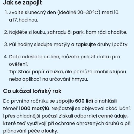
Jak se zapojit
Zvolte slunečný den (ideálně 20–30 °C) mezi 10.
a 17. hodinou.
Najděte si louku, zahradu či park, kam rádi chodíte.
Půl hodiny sledujte motýly a zapisujte druhy i počty.
Data odešlete on‑line; můžete přiložit i fotku pro
ověření.
Tip: Stačí papír a tužka, ale pomůže i mobil s lupou
nebo aplikací na určování hmyzu.
Co ukázal loňský rok
Do prvního ročníku se zapojilo
600 lidí
a nahlásili
téměř
1000 motýlů
. Nejčastěji se objevoval okáč luční.
I přes chladnější počasí získali odborníci cenné údaje,
které teď využívají při ochraně ohrožených druhů a při
plánování péče o louky.