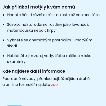
Jak přilákat motýly k vám domů
Nechte část trávníku růst a koste až na konci léta.
Sázejte nektarodárné rostliny jako levanduli,
mateřídoušku nebo chrpy.
Vyhněte se chemickým postřikům – motýlům
škodí.
Nabídněte jim zdroj vody, třeba mělkou misku
s kamínky.
Kde najdete další informace
Podrobné návody, přehled nejběžnějších druhů
a on‑line formulář najdete
zde
.