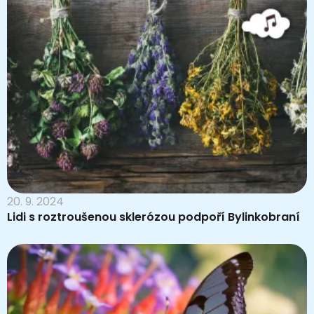
20. 9. 2024
Lidi s roztroušenou sklerózou podpoří Bylinkobraní