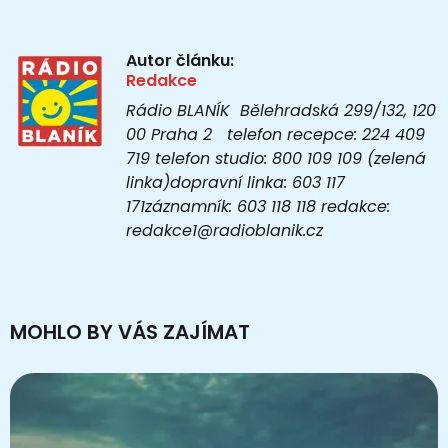
Autor článku:
Redakce
Rádio BLANÍK Bělehradská 299/132, 120
00 Praha 2 telefon recepce: 224 409
719 telefon studio: 800 109 109 (zelená
linka)dopravní linka: 603 117
171záznamník: 603 118 118 redakce:
redakce1@radioblanik.cz
MOHLO BY VÁS ZAJÍMAT