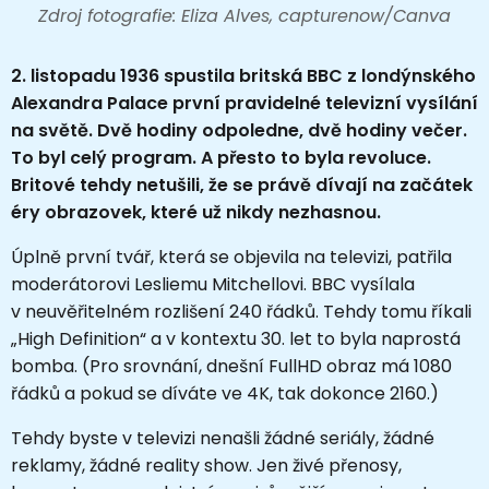
Zdroj fotografie: Eliza Alves, capturenow/Canva
2. listopadu 1936 spustila britská BBC z londýnského
Alexandra Palace první pravidelné televizní vysílání
na světě. Dvě hodiny odpoledne, dvě hodiny večer.
To byl celý program. A přesto to byla revoluce.
Britové tehdy netušili, že se právě dívají na začátek
éry obrazovek, které už nikdy nezhasnou.
Úplně první tvář, která se objevila na televizi, patřila
moderátorovi Lesliemu Mitchellovi. BBC vysílala
v neuvěřitelném rozlišení 240 řádků. Tehdy tomu říkali
„High Definition“ a v kontextu 30. let to byla naprostá
bomba. (Pro srovnání, dnešní FullHD obraz má 1080
řádků a pokud se díváte ve 4K, tak dokonce 2160.)
Tehdy byste v televizi nenašli žádné seriály, žádné
reklamy, žádné reality show. Jen živé přenosy,