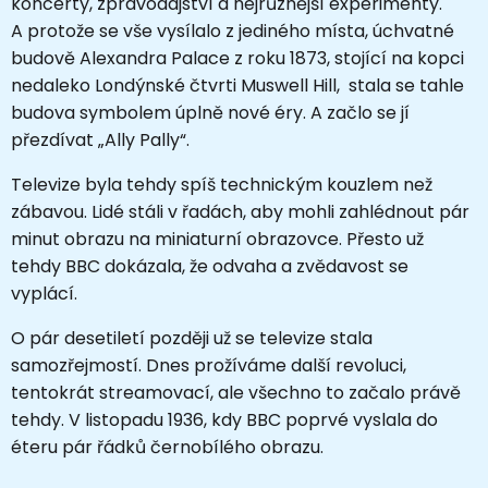
koncerty, zpravodajství a nejrůznější experimenty.
A protože se vše vysílalo z jediného místa, úchvatné
budově Alexandra Palace z roku 1873, stojící na kopci
nedaleko Londýnské čtvrti Muswell Hill, stala se tahle
budova symbolem úplně nové éry. A začlo se jí
přezdívat „Ally Pally“.
Televize byla tehdy spíš technickým kouzlem než
zábavou. Lidé stáli v řadách, aby mohli zahlédnout pár
minut obrazu na miniaturní obrazovce. Přesto už
tehdy BBC dokázala, že odvaha a zvědavost se
vyplácí.
O pár desetiletí později už se televize stala
samozřejmostí. Dnes prožíváme další revoluci,
tentokrát streamovací, ale všechno to začalo právě
tehdy. V listopadu 1936, kdy BBC poprvé vyslala do
éteru pár řádků černobílého obrazu.