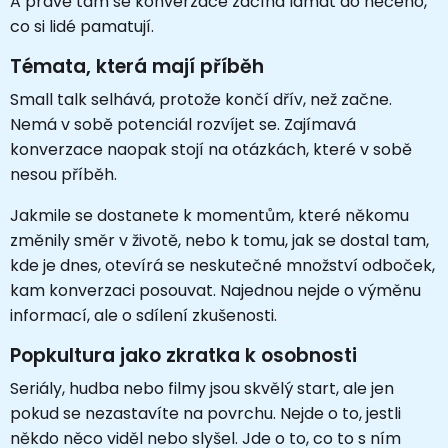
A právě tam se konverzace začíná lámat do něčeho,
co si lidé pamatují.
Témata, která mají příběh
Small talk selhává, protože končí dřív, než začne.
Nemá v sobě potenciál rozvíjet se. Zajímavá
konverzace naopak stojí na otázkách, které v sobě
nesou příběh.
Jakmile se dostanete k momentům, které někomu
změnily směr v životě, nebo k tomu, jak se dostal tam,
kde je dnes, otevírá se neskutečné množství odboček,
kam konverzaci posouvat. Najednou nejde o výměnu
informací, ale o sdílení zkušenosti.
Popkultura jako zkratka k osobnosti
Seriály, hudba nebo filmy jsou skvělý start, ale jen
pokud se nezastavíte na povrchu. Nejde o to, jestli
někdo něco viděl nebo slyšel. Jde o to, co to s ním