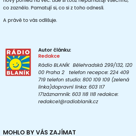
nový pohled na věc. Lidé si totiž nepamatují všechno,
co zaznělo. Pamatují si, co si z toho odnesli.
A právě to vás odlišuje.
Autor článku:
Redakce
Rádio BLANÍK Bělehradská 299/132, 120
00 Praha 2 telefon recepce: 224 409
719 telefon studio: 800 109 109 (zelená
linka)dopravní linka: 603 117
171záznamník: 603 118 118 redakce:
redakce1@radioblanik.cz
MOHLO BY VÁS ZAJÍMAT