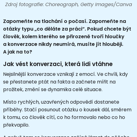
Zdroj fotografie: Choreograph, Getty Images/Canva
Zapomeňte na tlachání o počasí. Zapomeňte na
otázky typu „co děláte za práci“. Pokud chcete být
člověk, kolem kterého se přirozeně tvoří hloučky
a konverzace nikdy neumírá, musíte jít hlouběji.
A jak na to?
Jak vést konverzaci, která lidi vtáhne
Nejsilnější konverzace vznikají z emocí. Ve chvíli, kdy
se přestanete ptát na fakta a začnete mířit na
prožitek, změní se dynamika celé situace.
Místo rychlých, uzavřených odpovědí dostanete
příběhy. Stačí posunout otázku o kousek dál, směrem
k tomu, co člověk cítí, co ho formovalo nebo co ho
překvapilo.