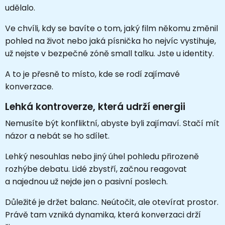
udělalo.
Ve chvíli, kdy se bavíte o tom, jaký film někomu změnil
pohled na život nebo jaká písnička ho nejvíc vystihuje,
už nejste v bezpečné zóně small talku. Jste u identity.
A to je přesně to místo, kde se rodí zajímavé
konverzace.
Lehká kontroverze, která udrží energii
Nemusíte být konfliktní, abyste byli zajímaví. Stačí mít
názor a nebát se ho sdílet.
Lehký nesouhlas nebo jiný úhel pohledu přirozeně
rozhýbe debatu. Lidé zbystří, začnou reagovat
a najednou už nejde jen o pasivní poslech.
Důležité je držet balanc. Neútočit, ale otevírat prostor.
Právě tam vzniká dynamika, která konverzaci drží