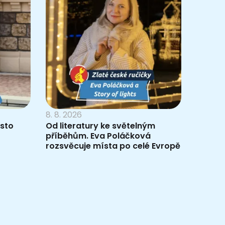
8. 8. 2026
ísto
Od literatury ke světelným
příběhům. Eva Poláčková
rozsvěcuje místa po celé Evropě