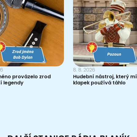
26
8. 8. 2026
méno provázelo zrod
Hudební nástroj, který m
í legendy
klapek používá táhlo