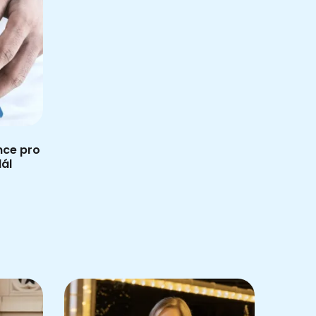
nce pro
dál