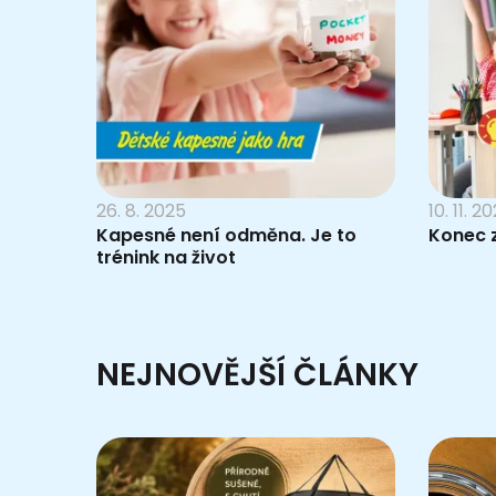
26. 8. 2025
10. 11. 2
Kapesné není odměna. Je to
Konec 
trénink na život
NEJNOVĚJŠÍ ČLÁNKY