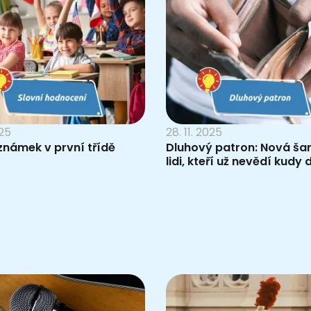
025
28. 11. 2025
známek v první třídě
Dluhový patron: Nová ša
lidi, kteří už nevědí kudy 