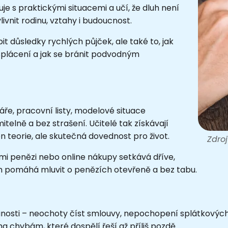
je s praktickými situacemi a učí, že dluh není
livnit rodinu, vztahy i budoucnost.
it důsledky rychlých půjček, ale také to, jak
nesplácení a jak se bránit podvodným
áře, pracovní listy, modelové situace
telně a bez strašení. Učitelé tak získávají
n teorie, ale skutečná dovednost pro život.
Zdro
ími penězi nebo online nákupy setkává dříve,
jim pomáhá mluvit o penězích otevřeně a bez tabu.
osti – neochoty číst smlouvy, nepochopení splátkových 
 chybám, které dospělí řeší až příliš pozdě.