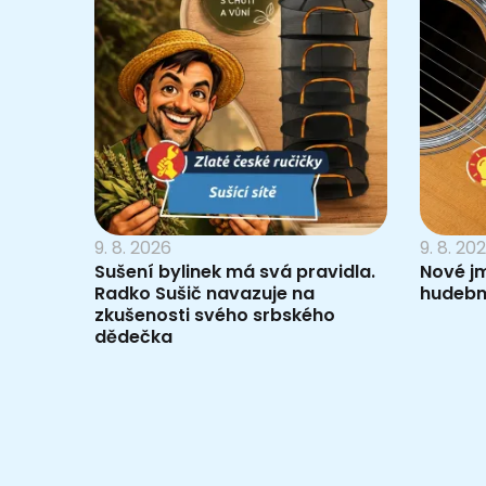
9. 8. 2026
9. 8. 20
Sušení bylinek má svá pravidla.
Nové j
Radko Sušič navazuje na
hudebn
zkušenosti svého srbského
dědečka