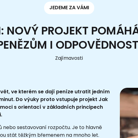
JEDEME ZA VÁMI
CH: NOVÝ PROJEKT POMÁH
PENĚZŮM I ODPOVĚDNOST
Zajímavosti
svět, ve kterém se dají peníze utratit jedním
 minut. Do výuky proto vstupuje projekt Jak
omoci s orientací v základních principech
.
ů nebo sestavovaní rozpočtu. Je to hlavně
hou stát těžkým břemenem na mnoho let.