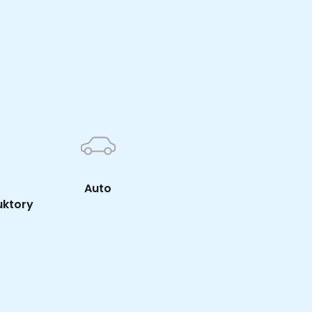
K
Auto
uktory