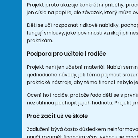
Projekt proto ukazuje konkrétní příběhy, pracu
jen číslo na papíře, ale závazek, který může ov
Děti se učí rozpoznat rizikové nabídky, pochop
fungují smlouvy, jaké povinnosti vznikají při 
praktikám.
Podpora pro učitele i rodiče
Projekt není jen učební materiál. Nabízí semin
i jednoduché návody, jak téma pojmout srozumi
praktické nástroje, aby téma financí nebylo je
Ocení ho i rodiče, protože řada dětí se s prvn
než stihnou pochopit jejich hodnotu. Projekt 
Proč začít už ve škole
Zadlužení bývá často důsledkem neinformovan
naučí rozumět financím včas, vyhnou se mnoha