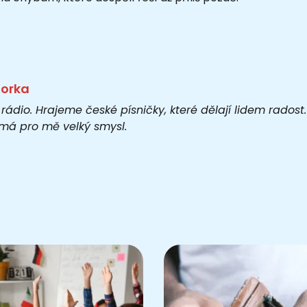
torka
 rádio. Hrajeme české písničky, které dělají lidem rados
o má pro mě velký smysl.