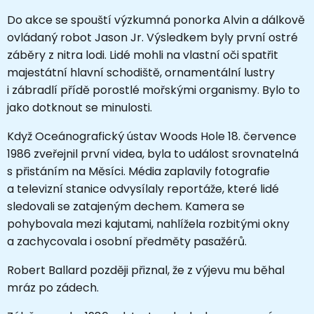
Do akce se spouští výzkumná ponorka Alvin a dálkově
ovládaný robot Jason Jr. Výsledkem byly první ostré
záběry z nitra lodi. Lidé mohli na vlastní oči spatřit
majestátní hlavní schodiště, ornamentální lustry
i zábradlí přídě porostlé mořskými organismy. Bylo to
jako dotknout se minulosti.
Když Oceánografický ústav Woods Hole 18. července
1986 zveřejnil první videa, byla to událost srovnatelná
s přistáním na Měsíci. Média zaplavily fotografie
a televizní stanice odvysílaly reportáže, které lidé
sledovali se zatajeným dechem. Kamera se
pohybovala mezi kajutami, nahlížela rozbitými okny
a zachycovala i osobní předměty pasažérů.
Robert Ballard později přiznal, že z výjevu mu běhal
mráz po zádech.