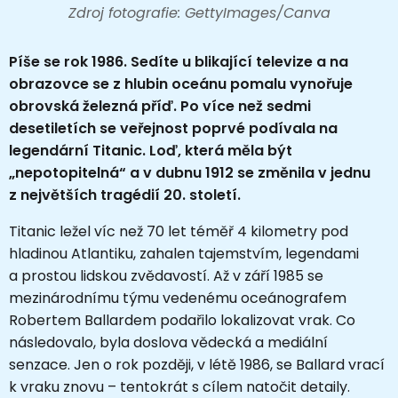
Zdroj fotografie: GettyImages/Canva
Píše se rok 1986. Sedíte u blikající televize a na
obrazovce se z hlubin oceánu pomalu vynořuje
obrovská železná příď. Po více než sedmi
desetiletích se veřejnost poprvé podívala na
legendární Titanic. Loď, která měla být
„nepotopitelná“ a v dubnu 1912 se změnila v jednu
z největších tragédií 20. století.
Titanic ležel víc než 70 let téměř 4 kilometry pod
hladinou Atlantiku, zahalen tajemstvím, legendami
a prostou lidskou zvědavostí. Až v září 1985 se
mezinárodnímu týmu vedenému oceánografem
Robertem Ballardem podařilo lokalizovat vrak. Co
následovalo, byla doslova vědecká a mediální
senzace. Jen o rok později, v létě 1986, se Ballard vrací
k vraku znovu – tentokrát s cílem natočit detaily.