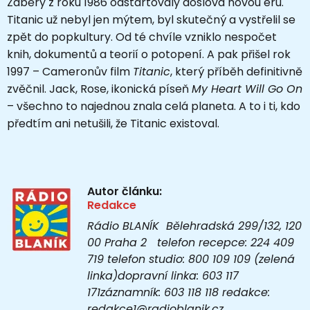
Záběry z roku 1986 odstartovaly doslova novou éru.
Titanic už nebyl jen mýtem, byl skutečný a vystřelil se
zpět do popkultury. Od té chvíle vzniklo nespočet
knih, dokumentů a teorií o potopení. A pak přišel rok
1997 – Cameronův film
Titanic
, který příběh definitivně
zvěčnil. Jack, Rose, ikonická píseň
My Heart Will Go On
– všechno to najednou znala celá planeta. A to i ti, kdo
předtím ani netušili, že Titanic existoval.
Autor článku:
Redakce
Rádio BLANÍK Bělehradská 299/132, 120
00 Praha 2 telefon recepce: 224 409
719 telefon studio: 800 109 109 (zelená
linka)dopravní linka: 603 117
171záznamník: 603 118 118 redakce:
redakce1@radioblanik.cz