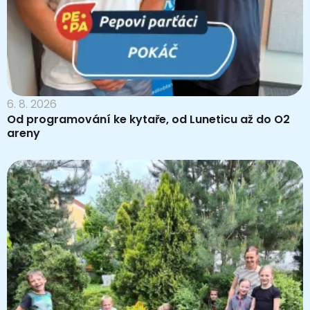
6. 8. 2026
Od programování ke kytaře, od Luneticu až do O2
areny