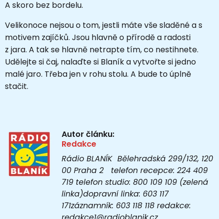
A skoro bez bordelu.
Velikonoce nejsou o tom, jestli máte vše sladěné a s
motivem zajíčků. Jsou hlavně o přírodě a radosti
z jara. A tak se hlavně netrapte tím, co nestihnete.
Udělejte si čaj, nalaďte si Blaník a vytvořte si jedno
malé jaro. Třeba jen v rohu stolu. A bude to úplně
stačit.
Autor článku:
Redakce
Rádio BLANÍK Bělehradská 299/132, 120
00 Praha 2 telefon recepce: 224 409
719 telefon studio: 800 109 109 (zelená
linka)dopravní linka: 603 117
171záznamník: 603 118 118 redakce:
redakce1@radioblanik.cz