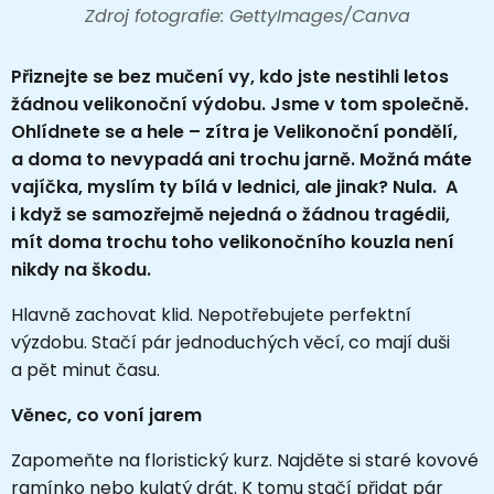
Zdroj fotografie: GettyImages/Canva
Přiznejte se bez mučení vy, kdo jste nestihli letos
žádnou velikonoční výdobu. Jsme v tom společně.
Ohlídnete se a hele – zítra je Velikonoční pondělí,
a doma to nevypadá ani trochu jarně. Možná máte
vajíčka, myslím ty bílá v lednici, ale jinak? Nula. A
i když se samozřejmě nejedná o žádnou tragédii,
mít doma trochu toho velikonočního kouzla není
nikdy na škodu.
Hlavně zachovat klid. Nepotřebujete perfektní
výzdobu. Stačí pár jednoduchých věcí, co mají duši
a pět minut času.
Věnec, co voní jarem
Zapomeňte na floristický kurz. Najděte si staré kovové
ramínko nebo kulatý drát. K tomu stačí přidat pár