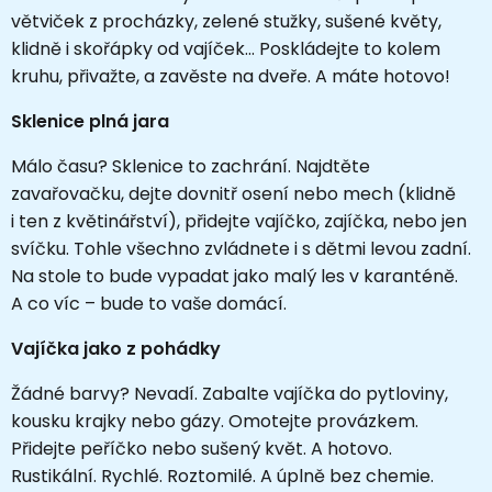
větviček z procházky, zelené stužky, sušené květy,
klidně i skořápky od vajíček... Poskládejte to kolem
kruhu, přivažte, a zavěste na dveře. A máte hotovo!
Sklenice plná jara
Málo času? Sklenice to zachrání. Najdtěte
zavařovačku, dejte dovnitř osení nebo mech (klidně
i ten z květinářství), přidejte vajíčko, zajíčka, nebo jen
svíčku. Tohle všechno zvládnete i s dětmi levou zadní.
Na stole to bude vypadat jako malý les v karanténě.
A co víc – bude to vaše domácí.
Vajíčka jako z pohádky
Žádné barvy? Nevadí. Zabalte vajíčka do pytloviny,
kousku krajky nebo gázy. Omotejte provázkem.
Přidejte peříčko nebo sušený květ. A hotovo.
Rustikální. Rychlé. Roztomilé. A úplně bez chemie.