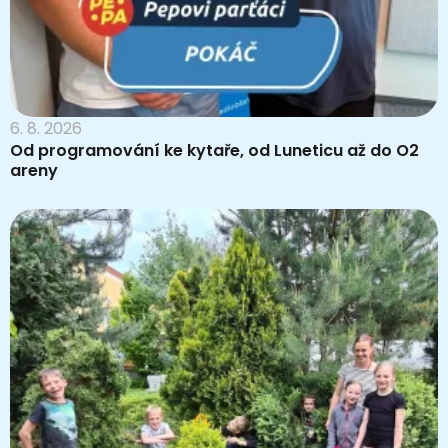
6. 8. 2026
Od programování ke kytaře, od Luneticu až do O2
areny