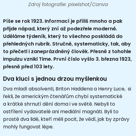
Zdroj fotografie: pixelshot/Canva
Píše se rok 1923. Informací je příliš mnoho a pak
přijde nápad, který zní až podezřele moderně.
Uděláme týdeník, který to všechno poskládá do
přehledných rubrik. Stručně, systematicky, tak, aby
to přečetl i zaneprázdněný člověk. Přesně z tohohle
impulzu vznikl Time. První číslo vyšlo 3. března 1923,
přesně před 103 lety.
Dva kluci s jednou drzou myšlenkou
Dva mladí absolventi, Briton Haddena a Henry Luce, si
řekli, že americkým čtenářům chybí systematické
a krátké shrnutí dění doma i ve světě. Nebyli to
ostřílení vydavatelé ani mediální magnáti. Byli to
prostě dva lidé, kteří měli pocit, že vědí, jak by zprávy
mohly fungovat lépe.