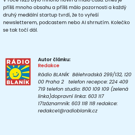
příliš mnoho obsahu a příliš málo pozornosti a každý
druhý mediální startup tvrdí, že to vyřeší
newsletterem, podcastem nebo AI shrnutím. Kolečko
se tak točí dál.
Autor článku:
Redakce
Rádio BLANÍK Bělehradská 299/132, 120
00 Praha 2 telefon recepce: 224 409
719 telefon studio: 800 109 109 (zelená
linka)dopravní linka: 603 117
171záznamník: 603 118 118 redakce:
redakce1@radioblanik.cz