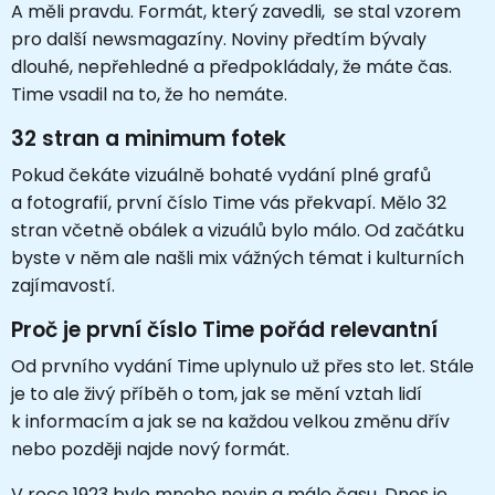
A měli pravdu. Formát, který zavedli, se stal vzorem
pro další newsmagazíny. Noviny předtím bývaly
dlouhé, nepřehledné a předpokládaly, že máte čas.
Time vsadil na to, že ho nemáte.
32 stran a minimum fotek
Pokud čekáte vizuálně bohaté vydání plné grafů
a fotografií, první číslo Time vás překvapí. Mělo 32
stran včetně obálek a vizuálů bylo málo. Od začátku
byste v něm ale našli mix vážných témat i kulturních
zajímavostí.
Proč je první číslo Time pořád relevantní
Od prvního vydání Time uplynulo už přes sto let. Stále
je to ale živý příběh o tom, jak se mění vztah lidí
k informacím a jak se na každou velkou změnu dřív
nebo později najde nový formát.
V roce 1923 bylo mnoho novin a málo času. Dnes je