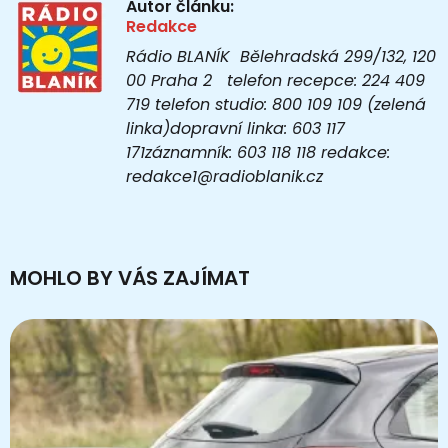
Autor článku:
Redakce
Rádio BLANÍK Bělehradská 299/132, 120
00 Praha 2 telefon recepce: 224 409
719 telefon studio: 800 109 109 (zelená
linka)dopravní linka: 603 117
171záznamník: 603 118 118 redakce:
redakce1@radioblanik.cz
MOHLO BY VÁS ZAJÍMAT