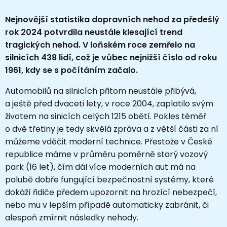
Nejnovější statistika dopravních nehod za předešlý
rok 2024 potvrdila neustále klesající trend
tragických nehod. V loňském roce zemřelo na
silnicích 438 lidí, což je vůbec nejnižší číslo od roku
1961, kdy se s počítáním začalo.
Automobilů na silnicích přitom neustále přibývá,
a ještě před dvaceti lety, v roce 2004, zaplatilo svým
životem na sinicích celých 1215 obětí. Pokles téměř
o dvě třetiny je tedy skvělá zpráva a z větší části za ní
můžeme vděčit moderní technice. Přestože v České
republice máme v průměru poměrně starý vozový
park (16 let), čím dál více moderních aut má na
palubě dobře fungující bezpečnostní systémy, které
dokáží řidiče předem upozornit na hrozící nebezpečí,
nebo mu v lepším případě automaticky zabránit, či
alespoň zmírnit následky nehody.