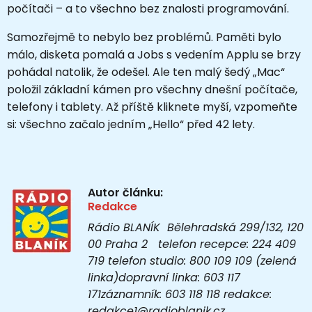
počítači – a to všechno bez znalosti programování.
Samozřejmě to nebylo bez problémů. Paměti bylo
málo, disketa pomalá a Jobs s vedením Applu se brzy
pohádal natolik, že odešel. Ale ten malý šedý „Mac“
položil základní kámen pro všechny dnešní počítače,
telefony i tablety. Až příště kliknete myší, vzpomeňte
si: všechno začalo jedním „Hello“ před 42 lety.
Autor článku:
Redakce
Rádio BLANÍK Bělehradská 299/132, 120
00 Praha 2 telefon recepce: 224 409
719 telefon studio: 800 109 109 (zelená
linka)dopravní linka: 603 117
171záznamník: 603 118 118 redakce:
redakce1@radioblanik.cz