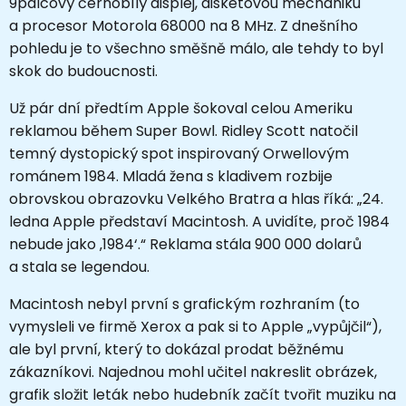
9palcový černobílý displej, disketovou mechaniku
a procesor Motorola 68000 na 8 MHz. Z dnešního
pohledu je to všechno směšně málo, ale tehdy to byl
skok do budoucnosti.
Už pár dní předtím Apple šokoval celou Ameriku
reklamou během Super Bowl. Ridley Scott natočil
temný dystopický spot inspirovaný Orwellovým
románem 1984. Mladá žena s kladivem rozbije
obrovskou obrazovku Velkého Bratra a hlas říká: „24.
ledna Apple představí Macintosh. A uvidíte, proč 1984
nebude jako ‚1984‘.“ Reklama stála 900 000 dolarů
a stala se legendou.
Macintosh nebyl první s grafickým rozhraním (to
vymysleli ve firmě Xerox a pak si to Apple „vypůjčil“),
ale byl první, který to dokázal prodat běžnému
zákazníkovi. Najednou mohl učitel nakreslit obrázek,
grafik složit leták nebo hudebník začít tvořit muziku na