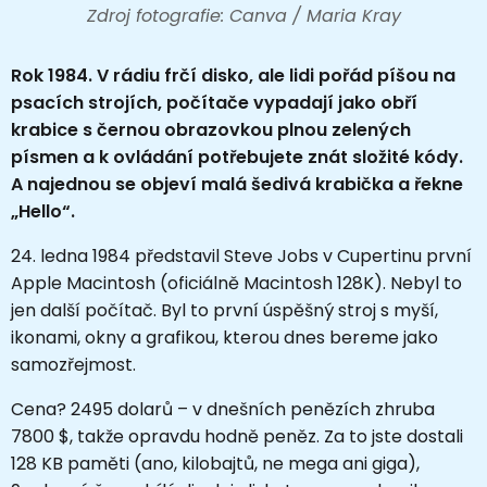
Zdroj fotografie: Canva / Maria Kray
Rok 1984. V rádiu frčí disko, ale lidi pořád píšou na
psacích strojích, počítače vypadají jako obří
krabice s černou obrazovkou plnou zelených
písmen a k ovládání potřebujete znát složité kódy.
A najednou se objeví malá šedivá krabička a řekne
„Hello“.
24. ledna 1984 představil Steve Jobs v Cupertinu první
Apple Macintosh (oficiálně Macintosh 128K). Nebyl to
jen další počítač. Byl to první úspěšný stroj s myší,
ikonami, okny a grafikou, kterou dnes bereme jako
samozřejmost.
Cena? 2495 dolarů – v dnešních penězích zhruba
7800 $, takže opravdu hodně peněz. Za to jste dostali
128 KB paměti (ano, kilobajtů, ne mega ani giga),