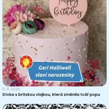
6. 8. 2026
Dívka s britskou vlajkou, která změnila tvář popu