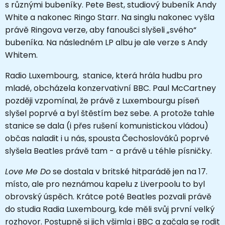
s různými bubeníky. Pete Best, studiový bubeník Andy
White a nakonec Ringo Starr. Na singlu nakonec vyšla
právě Ringova verze, aby fanoušci slyšeli „svého“
bubeníka. Na následném LP albu je ale verze s Andy
Whitem.
Radio Luxembourg, stanice, která hrála hudbu pro
mladé, obcházela konzervativní BBC. Paul McCartney
později vzpomínal, že právě z Luxembourgu píseň
slyšel poprvé a byl štěstím bez sebe. A protože tahle
stanice se dala (i přes rušení komunistickou vládou)
občas naladit i u nás, spousta Čechoslováků poprvé
slyšela Beatles právě tam - a právě u téhle písničky.
Love Me Do
se dostala v britské hitparádě jen na 17.
místo, ale pro neznámou kapelu z Liverpoolu to byl
obrovský úspěch. Krátce poté Beatles pozvali právě
do studia Radia Luxembourg, kde měli svůj první velký
rozhovor. Postupně si jich všimla i BBC a začala se rodit