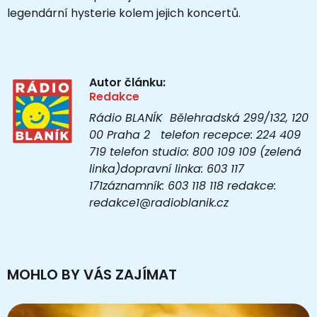
legendární hysterie kolem jejich koncertů.
Autor článku:
Redakce
Rádio BLANÍK Bělehradská 299/132, 120
00 Praha 2 telefon recepce: 224 409
719 telefon studio: 800 109 109 (zelená
linka)dopravní linka: 603 117
171záznamník: 603 118 118 redakce:
redakce1@radioblanik.cz
MOHLO BY VÁS ZAJÍMAT