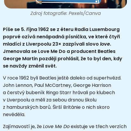
Zdroj fotografie: Pexels/Canva
Píše se 5. října 1962 se z éteru Radia Luxembourg
poprvé ozívá nenápadná písnička, ve které čtyři
mladíci z Liverpoolu 23× zazpívali slovo
love
.
Jmenovala se Love Me Do a producent Beatles
George Martin později prohlásil, že to byl den, kdy
se navždy změnil svět.
V roce 1962 byli Beatles ještě daleko od superhvězd.
John Lennon, Paul McCartney, George Harrison
a čerstvý bubeník Ringo Starr hrávali po klubech
v Liverpoolu a měli za sebou drsnou školu
z hamburských barů. Širší Británie o nich skoro
nevěděla.
Zajímavostí je, že
Love Me Do
existuje ve třech verzích