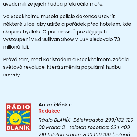
uvědomili, že jejich hudba překročila moře.
Ve Stockholmu musela policie dokonce uzavřít
některé ulice, aby udržela pořádek před hotelem, kde
skupina bydlela. O pár měsíců později jejich
vystoupení v Ed Sullivan Show v USA sledovalo 73
milionů lidí.
Právě tam, mezi Karlstadem a Stockholmem, začala
světová revoluce, která změnila populární hudbu
navždy.
Autor článku:
Redakce
Rádio BLANÍK Bělehradská 299/132, 120
00 Praha 2 telefon recepce: 224 409
719 telefon studio: 800 109 109 (zelená