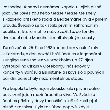
Rozhodně už nebyli neznámou kapelou. Jejich písně
jako
She Loves You
nebo
Please Please Me
zněly
z každého britského rádia, a Beatlemanie byla v plném
proudu. Švédsko se tak stalo prvním zahraničním
publikem, které mohlo naživo zažít to, co Londýn,
Liverpool nebo Manchester hltaly plnými sousty.
Turné začalo 25. října 1963 koncertem v aule školy
v Karlstadu, o den později hráli Beatles v legendární
Kungliga tennishallen ve Stockholmu, a 27. října
vystoupili na Cirkus v Göteborgu. Následovaly
koncerty v Boråsu a Eskilstuně, a i když šlo o pouhých
pár dní, zanechaly nezaměnitelnou stopu.
Pro kapelu to byla nejen zkouška, ale i první reálné
potvrzení jejich mezinárodního vlivu. Ve Švédsku
Beatles přivítaly davy fanoušků, kteří už znali jejich
písně z rozhlasu. Bylo to vůbec poprvé, kdy si