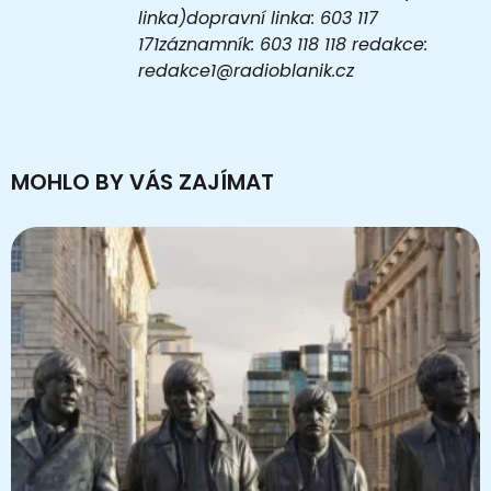
linka)dopravní linka: 603 117
171záznamník: 603 118 118 redakce:
redakce1@radioblanik.cz
MOHLO BY VÁS ZAJÍMAT