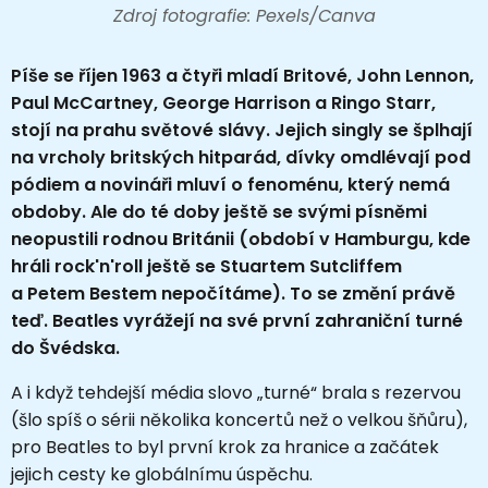
Zdroj fotografie: Pexels/Canva
Píše se říjen 1963 a čtyři mladí Britové, John Lennon,
Paul McCartney, George Harrison a Ringo Starr,
stojí na prahu světové slávy. Jejich singly se šplhají
na vrcholy britských hitparád, dívky omdlévají pod
pódiem a novináři mluví o fenoménu, který nemá
obdoby. Ale do té doby ještě se svými písněmi
neopustili rodnou Británii (období v Hamburgu, kde
hráli rock'n'roll ještě se Stuartem Sutcliffem
a Petem Bestem nepočítáme). To se změní právě
teď. Beatles vyrážejí na své první zahraniční turné
do Švédska.
A i když tehdejší média slovo „turné“ brala s rezervou
(šlo spíš o sérii několika koncertů než o velkou šňůru),
pro Beatles to byl první krok za hranice a začátek
jejich cesty ke globálnímu úspěchu.