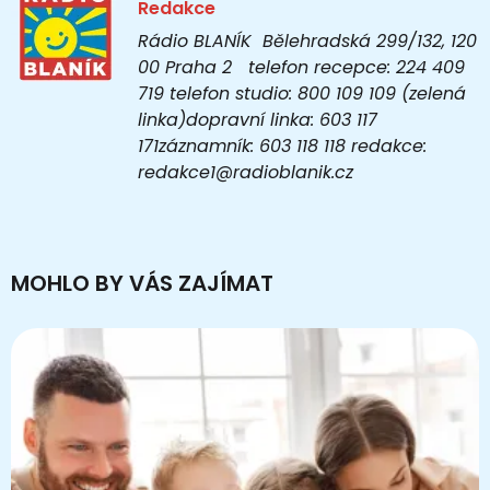
Redakce
Rádio BLANÍK Bělehradská 299/132, 120
00 Praha 2 telefon recepce: 224 409
719 telefon studio: 800 109 109 (zelená
linka)dopravní linka: 603 117
171záznamník: 603 118 118 redakce:
redakce1@radioblanik.cz
MOHLO BY VÁS ZAJÍMAT