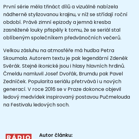
První série měla třináct dílů a vizuálně nabízela
nádherně stylizovanou krajinu, v níž se střídají roční
období. Právě zimní epizody a jemná kresba
zasněžené louky přispěly k tomu, že se seriál stal
oblíbeným společníkem předvánočních večerů.
Velkou zásluhu na atmosféře má hudba Petra
Skoumala. Autorem textu je pak legendární Zdeněk
Svěrák. Stejně ikonické jsou i hlasy hlavních hrdinů.
Čmeldu namluvil Josef Dvořák, Brumdu pak Pavel
Zedníček. Popularita seriálu přetrvává i u nových
generací. V roce 2016 se v Praze dokonce objevil
ledový medvídek inspirovaný postavou Pučmelouda
na Festivalu ledových soch.
Autor článku: