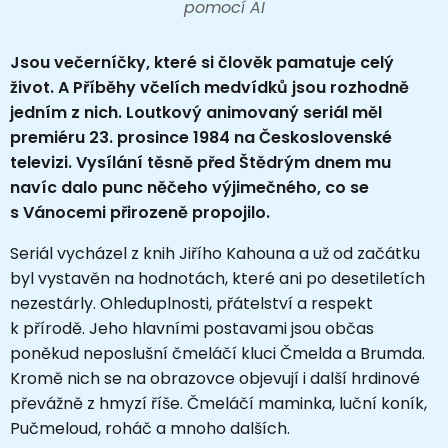
pomocí AI
Jsou večerníčky, které si člověk pamatuje celý
život. A Příběhy včelích medvídků jsou rozhodně
jedním z nich. Loutkový animovaný seriál měl
premiéru 23. prosince 1984 na Československé
televizi. Vysílání těsně před Štědrým dnem mu
navíc dalo punc něčeho výjimečného, co se
s Vánocemi přirozeně propojilo.
Seriál vycházel z knih Jiřího Kahouna a už od začátku
byl vystavěn na hodnotách, které ani po desetiletích
nezestárly. Ohleduplnosti, přátelství a respekt
k přírodě.
Jeho hlavními postavami jsou občas
poněkud neposlušní čmeláčí kluci Čmelda a Brumda.
Kromě nich se na obrazovce objevují i další hrdinové
převážně z hmyzí říše. Čmeláčí maminka, luční koník,
Pučmeloud, roháč a mnoho dalších.