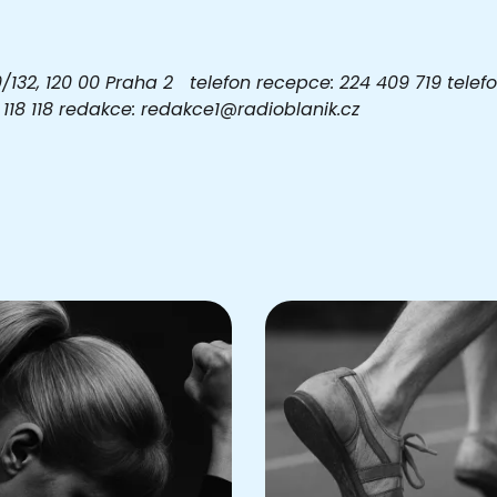
32, 120 00 Praha 2 telefon recepce: 224 409 719 telefon
03 118 118 redakce: redakce1@radioblanik.cz