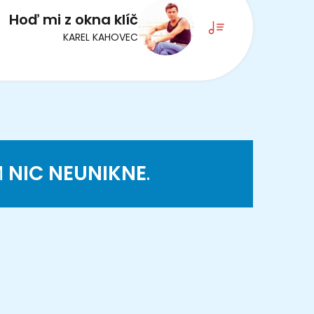
Hoď mi z okna klíč
KAREL KAHOVEC
M
NIC NEUNIKNE
.
K