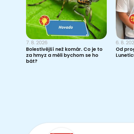
7. 8. 2026
6. 8. 20
Bolestivější než komár. Co je to
Od pro
za hmyz a měli bychom se ho
Lunetic
bát?