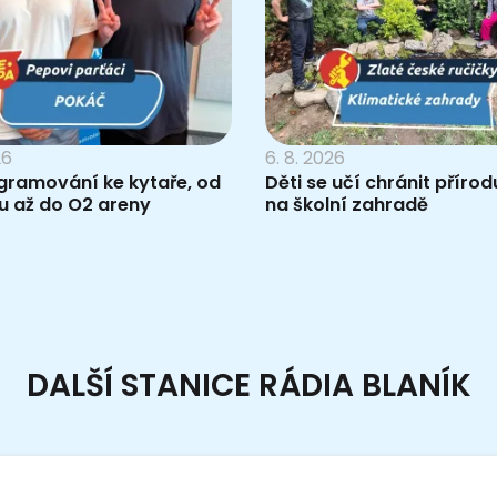
26
6. 8. 2026
gramování ke kytaře, od
Děti se učí chránit příro
u až do O2 areny
na školní zahradě
DALŠÍ STANICE RÁDIA BLANÍK