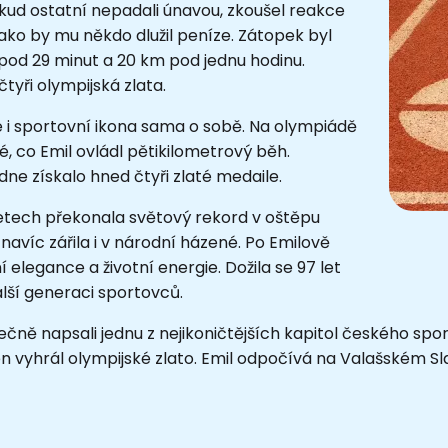
okud ostatní nepadali únavou, zkoušel reakce
jako by mu někdo dlužil peníze. Zátopek byl
pod 29 minut a 20 km pod jednu hodinu.
tyři olympijská zlata.
 i sportovní ikona sama o sobě. Na olympiádě
é, co Emil ovládl pětikilometrový běh.
e získalo hned čtyři zlaté medaile.
 letech překonala světový rekord v oštěpu
navíc zářila i v národní házené. Po Emilově
elegance a životní energie. Dožila se 97 let
alší generaci sportovců.
olečně napsali jednu z nejikoničtějších kapitol českého spo
 vyhrál olympijské zlato. Emil odpočívá na Valašském Sl