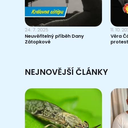
24. 7. 2025
11. 10. 2
Neuvěřitelný příběh Dany
Věra Čá
Zátopkové
protest
NEJNOVĚJŠÍ ČLÁNKY