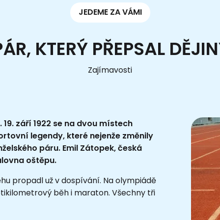
JEDEME ZA VÁMI
ÁR, KTERÝ PŘEPSAL DĚJI
Zajímavosti
 19. září 1922 se na dvou místech
rtovní legendy, které nejenže změnily
manželského páru. Emil Zátopek, česká
álovna oštěpu.
běhu propadl už v dospívání. Na olympiádě
etikilometrový běh i maraton. Všechny tři