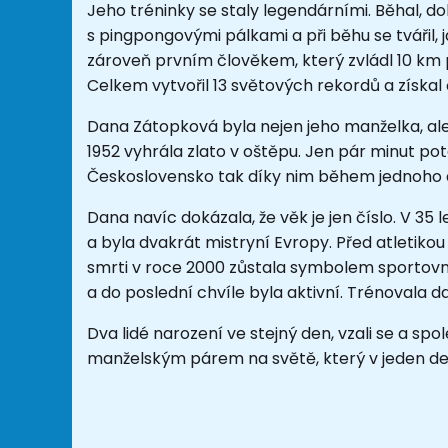
Jeho tréninky se staly legendárními. Běhal, d
s pingpongovými pálkami a při běhu se tvářil, 
zároveň prvním člověkem, který zvládl 10 km 
Celkem vytvořil 13 světových rekordů a získal č
Dana Zátopková byla nejen jeho manželka, ale
1952 vyhrála zlato v oštěpu. Jen pár minut pot
Československo tak díky nim během jednoho dn
Dana navíc dokázala, že věk je jen číslo. V 35
a byla dvakrát mistryní Evropy. Před atletikou 
smrti v roce 2000 zůstala symbolem sportovní 
a do poslední chvíle byla aktivní. Trénovala d
Dva lidé narození ve stejný den, vzali se a sp
manželským párem na světě, který v jeden den