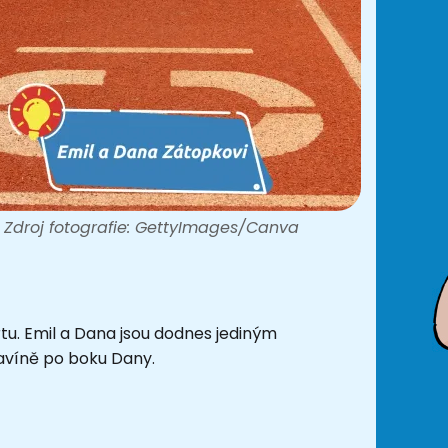
Zdroj fotografie: GettyImages/Canva
rtu. Emil a Dana jsou dodnes jediným
avíně po boku Dany.