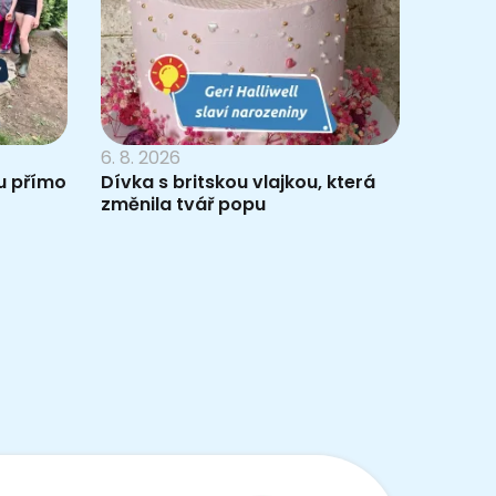
6. 8. 2026
du přímo
Dívka s britskou vlajkou, která
změnila tvář popu