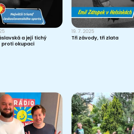
025
19. 7. 2025
slavská a její tichý
Tři závody, tři zlata
 proti okupaci