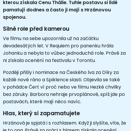
kterou získala Cenu Thálie. Tuhle postavu si lidé
pamatují dodnes a často ji mají s Hrzánovou
spojenou.
Silné role před kamerou
Ve filmu na sebe upozornila už na začátku
devadesátých let. V Requiem pro panenku hrála
Johanku a nebyla to vůbec jednoduchá role. Právě za
ni získala ocenění na festivalu v Torontu.
Později přišly i nominace na Českého lva za Díky za
každé nové ráno a Spiklence slasti. Objevila se také
v pohádce Čert ví proč nebo ve filmu Hezké chvilky
bez záruky. Barbora nehraje prvoplánově, spíš jde po
postavách, které mají něco navíc.
Hlas, který si zapamatujete
Hrzánová je spjatá i s rozhlasem. Když ji slyšíte, víte, že
je to ona. Právě za práci s hlasem získala ocenění