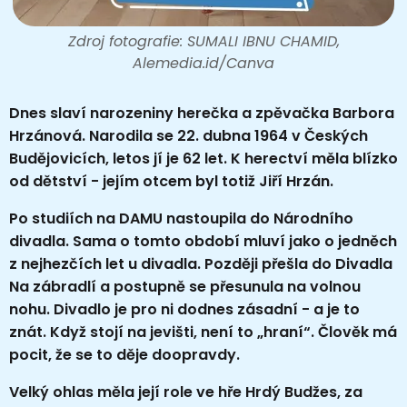
Zdroj fotografie: SUMALI IBNU CHAMID,
Alemedia.id/Canva
Dnes slaví narozeniny herečka a zpěvačka Barbora
Hrzánová. Narodila se 22. dubna 1964 v Českých
Budějovicích, letos jí je 62 let. K herectví měla blízko
od dětství - jejím otcem byl totiž Jiří Hrzán.
Po studiích na DAMU nastoupila do Národního
divadla. Sama o tomto období mluví jako o jedněch
z nejhezčích let u divadla. Později přešla do Divadla
Na zábradlí a postupně se přesunula na volnou
nohu. Divadlo je pro ni dodnes zásadní - a je to
znát. Když stojí na jevišti, není to „hraní“. Člověk má
pocit, že se to děje doopravdy.
Velký ohlas měla její role ve hře Hrdý Budžes, za