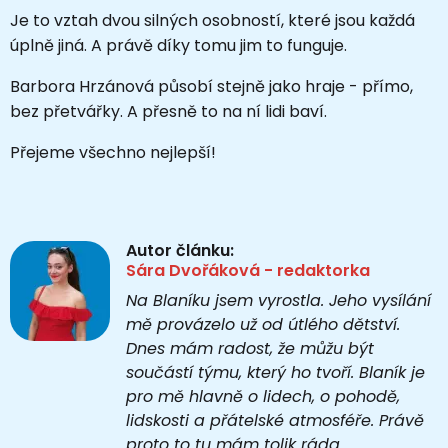
Je to vztah dvou silných osobností, které jsou každá
úplně jiná. A právě díky tomu jim to funguje.
Barbora Hrzánová působí stejně jako hraje - přímo,
bez přetvářky. A přesně to na ní lidi baví.
Přejeme všechno nejlepší!
Autor článku:
Sára Dvořáková - redaktorka
Na Blaníku jsem vyrostla. Jeho vysílání
mě provázelo už od útlého dětství.
Dnes mám radost, že můžu být
součástí týmu, který ho tvoří. Blaník je
pro mě hlavně o lidech, o pohodě,
lidskosti a přátelské atmosféře. Právě
proto to tu mám tolik ráda.