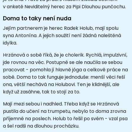
v anketě Neviditelný herec za Pipi Dlouhou punčochu.
Doma to taky není nuda
Jejím partnerem je herec Radek Holub, mají spolu
syna Antonína. A jejich soužití není žádná naleštěná
idylka.
Hrzánová o sobě říká, že je cholerik. Rychlá, impulzivní,
jde rovnou na věc. Postupně se ale naučila se sebou
pracovat - pomohla jí hlavně jóga a celkově práce na
sobě. Doma to tak funguje jednoduše: menší věci řeší
ona, větší nechává na Holubovi. Ten je klidnější, ale
když už zasáhne, tak to stojí za to.
Mají mezi sebou i nadhled. Třeba když se Hrzánová
pustila do učení na trumpetu, nebylo to doma zrovna
příjemné na poslech. Holub to řešil po svém - vzal psa
a šel radši na dlouhou procházku.