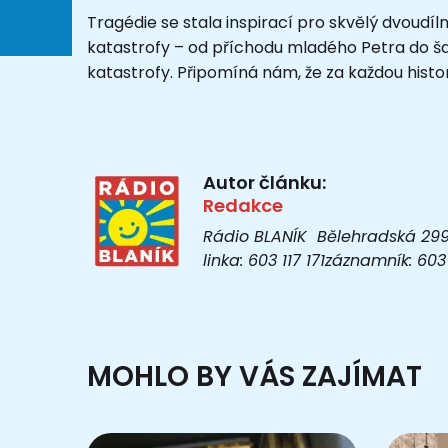
Tragédie se stala inspirací pro skvělý dvoudíln
katastrofy – od příchodu mladého Petra do šac
katastrofy. Připomíná nám, že za každou histori
Autor článku:
Redakce
Rádio BLANÍK Bělehradská 299/1
linka: 603 117 171záznamník: 6
MOHLO BY VÁS ZAJÍMAT