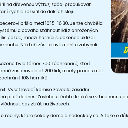
řil na dřevěnou výztuž, začal produkovat
í rychle rozšířil do dalších slojí.
spečerovi přišlo mezi 16:15–16:30. Jenže chyběla
systému a odvaha stáhnout lidi z ohrožených
liš pozdě, mnozí horníci si dokonce uklízeli
vzduchu. Někteří zůstali uvěznění a zahynuli
azeno bylo téměř 700 záchranářů, kteří
Denně zasahovalo až 200 lidí, a celý proces měl
 zachránit 108 horníků.
nit. Vyšetřovací komise zavedla zásadní
ohá platí dodnes. Zásluhou těchto kroků se v budoucnu po
vládnout bez ztrát na životech.
ů, o rodiny, které čekaly doma a nedočkaly se. A také o dů