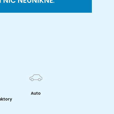
M
NIC NEUNIKNE
.
K
Auto
uktory