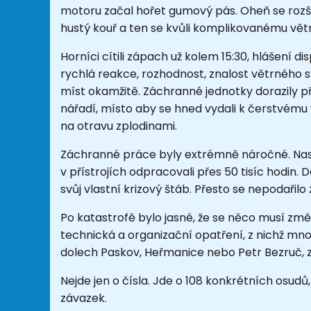
motoru začal hořet gumový pás. Oheň se rozší
hustý kouř a ten se kvůli komplikovanému větrán
Horníci cítili zápach už kolem 15:30, hlášení di
rychlá reakce, rozhodnost, znalost větrného 
míst okamžitě. Záchranné jednotky dorazily pří
nářadí, místo aby se hned vydali k čerstvému 
na otravu zplodinami.
Záchranné práce byly extrémně náročné. Nas
v přístrojích odpracovali přes 50 tisíc hodin. 
svůj vlastní krizový štáb. Přesto se nepodařilo
Po katastrofě bylo jasné, že se něco musí změ
technická a organizační opatření, z nichž mn
dolech Paskov, Heřmanice nebo Petr Bezruč, z
Nejde jen o čísla. Jde o 108 konkrétních osud
závazek.