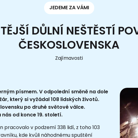
JEDEME ZA VÁMI
TĚJŠÍ DŮLNÍ NEŠTĚSTÍ P
ČESKOSLOVENSKA
Zajímavosti
 černým písmem. V odpolední směně na dole
r, který si vyžádal 108 lidských životů.
slovensku po druhé světové válce.
 nás od konce 19. století.
n pracovalo v podzemí 338 lidí, z toho 103
opravníku, kde kvůli náhodnému spuštění