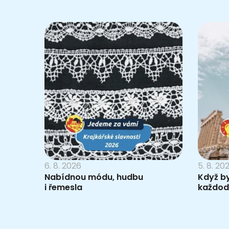
6. 8. 2026
5. 8. 20
Nabídnou módu, hudbu
Když b
i řemesla
každod