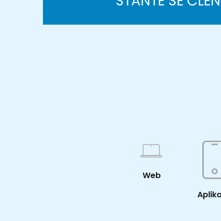
STAŇTE SE ČLE
Web
Aplik