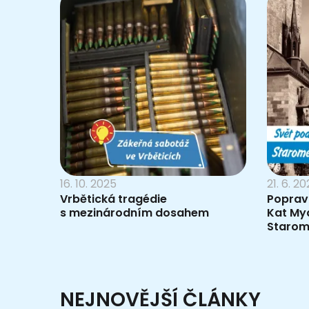
16. 10. 2025
21. 6. 2
Vrbětická tragédie
Poprava
s mezinárodním dosahem
Kat Myd
Staro
NEJNOVĚJŠÍ ČLÁNKY