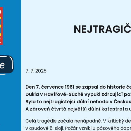
NEJTRAGIČ
7. 7. 2025
Den 7. července 1961 se zapsal do historie
Dukla v Havířově-Suché vypukl zdrcující požá
Byla to nejtragičtější důlní nehoda v Česko
A zároveň čtvrtá největší důlní katastrofa u
Celá tragédie začala nenápadně. V kritický de
v osudové 8. sloji. Požár vznikl u pásového d