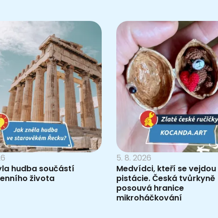
26
5. 8. 2026
yla hudba součástí
Medvídci, kteří se vejdou
enního života
pistácie. Česká tvůrkyně
posouvá hranice
mikroháčkování