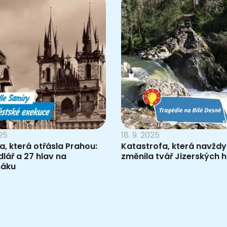
025
18. 9. 2025
, která otřásla Prahou:
Katastrofa, která navždy
lář a 27 hlav na
změnila tvář Jizerských 
máku