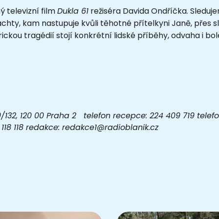
ý televizní film
Dukla 61
režiséra Davida Ondříčka. Sleduj
hty, kam nastupuje kvůli těhotné přítelkyni Janě, přes s
ckou tragédií stojí konkrétní lidské příběhy, odvaha i bol
32, 120 00 Praha 2 telefon recepce: 224 409 719 telefon
03 118 118 redakce: redakce1@radioblanik.cz