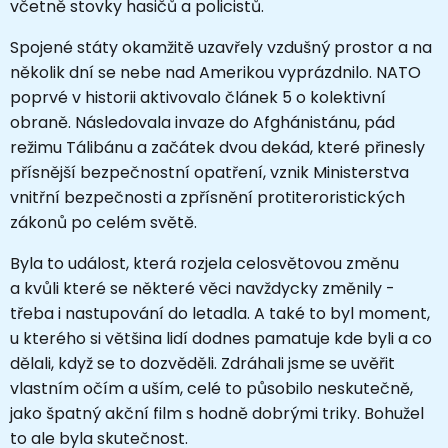
včetně stovky hasičů a policistů.
Spojené státy okamžitě uzavřely vzdušný prostor a na
několik dní se nebe nad Amerikou vyprázdnilo. NATO
poprvé v historii aktivovalo článek 5 o kolektivní
obraně. Následovala invaze do Afghánistánu, pád
režimu Tálibánu a začátek dvou dekád, které přinesly
přísnější bezpečnostní opatření, vznik Ministerstva
vnitřní bezpečnosti a zpřísnění protiteroristických
zákonů po celém světě.
Byla to událost, která rozjela celosvětovou změnu
a kvůli které se některé věci navždycky změnily -
třeba i nastupování do letadla. A také to byl moment,
u kterého si většina lidí dodnes pamatuje kde byli a co
dělali, když se to dozvěděli. Zdráhali jsme se uvěřit
vlastním očím a uším, celé to působilo neskutečně,
jako špatný akční film s hodně dobrými triky. Bohužel
to ale byla skutečnost.