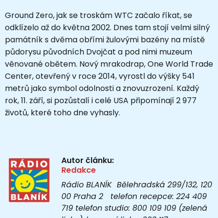
Ground Zero, jak se troskám WTC začalo říkat, se
odklízelo až do května 2002. Dnes tam stojí velmi silný
památník s dvěma obřími žulovými bazény na místě
půdorysu původních Dvojčat a pod nimi muzeum
věnované obětem. Nový mrakodrap, One World Trade
Center, otevřený v roce 2014, vyrostl do výšky 541
metrů jako symbol odolnosti a znovuzrození. Každý
rok, 11. září, si pozůstalí i celé USA připomínají 2 977
životů, které toho dne vyhasly.
Autor článku:
Redakce
Rádio BLANÍK Bělehradská 299/132, 120
00 Praha 2 telefon recepce: 224 409
719 telefon studio: 800 109 109 (zelená