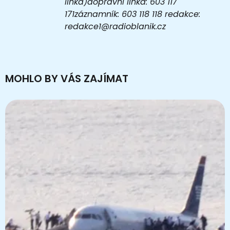
linka)dopravní linka: 603 117
171záznamník: 603 118 118 redakce:
redakce1@radioblanik.cz
MOHLO BY VÁS ZAJÍMAT