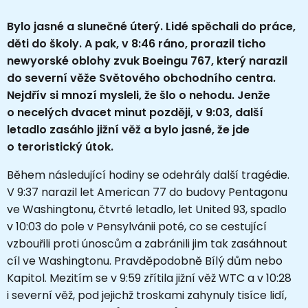
Bylo jasné a slunečné úterý. Lidé spěchali do práce,
děti do školy. A pak, v 8:46 ráno, prorazil ticho
newyorské oblohy zvuk Boeingu 767, který narazil
do severní věže Světového obchodního centra.
Nejdřív si mnozí mysleli, že šlo o nehodu. Jenže
o necelých dvacet minut později, v 9:03, další
letadlo zasáhlo jižní věž a bylo jasné, že jde
o teroristický útok.
Během následující hodiny se odehrály další tragédie.
V 9:37 narazil let American 77 do budovy Pentagonu
ve Washingtonu, čtvrté letadlo, let United 93, spadlo
v 10:03 do pole v Pensylvánii poté, co se cestující
vzbouřili proti únoscům a zabránili jim tak zasáhnout
cíl ve Washingtonu. Pravděpodobně Bílý dům nebo
Kapitol. Mezitím se v 9:59 zřítila jižní věž WTC a v 10:28
i severní věž, pod jejichž troskami zahynuly tisíce lidí,